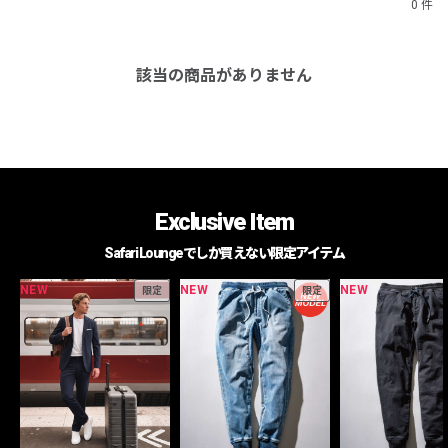
0 件
該当の商品がありません
Exclusive Item
Safari Loungeでしか買えない限定アイテム
NEW
NEW
NEW
限定
限定