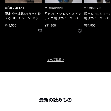
Safari CURRENT
WP WESTPOINT
WP WESTPOINT
限定 吸水速乾 UVカット 洗
限定 ALEX/アレックス イン
限定 SEAN/ショー
える "オールシーン" セット
ディゴ 裾リブイージーパン
裾リブイージーパン
アップ
ツ
¥49,500
¥31,900
¥31,900
すべて見る
最新の読みもの