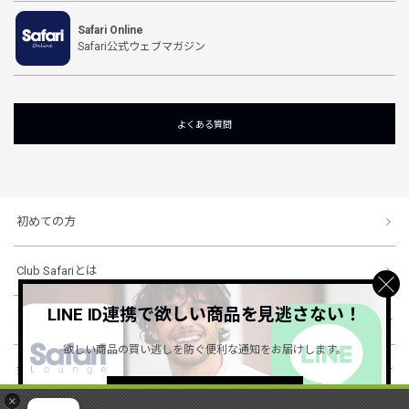
Safari Online
Safari公式ウェブマガジン
よくある質問
初めての方
Club Safariとは
LINE ID連携で欲しい商品を見逃さない！
ショッピングガイド
欲しい商品の買い逃しを防ぐ便利な通知をお届けします。
会社概要・規約
詳しくはこちら ＞
×