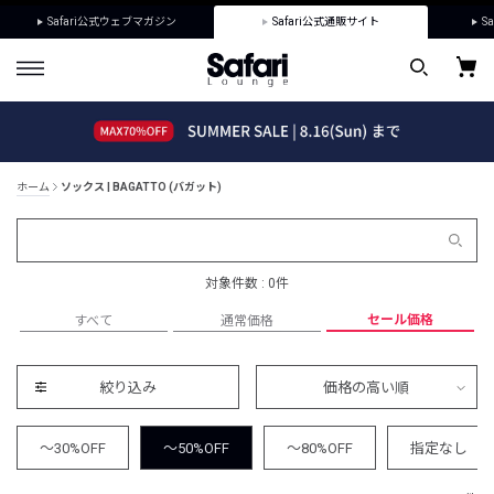
Safari公式ウェブマガジン
Safari公式通販サイト
Sa
ホーム
ソックス | BAGATTO (バガット)
対象件数 : 0件
セール価格
すべて
通常価格
絞り込み
価格の高い順
～30%OFF
～50%OFF
～80%OFF
指定なし