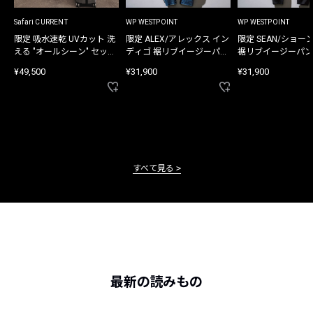
Safari CURRENT
WP WESTPOINT
WP WESTPOINT
限定 吸水速乾 UVカット 洗
限定 ALEX/アレックス イン
限定 SEAN/ショー
える "オールシーン" セット
ディゴ 裾リブイージーパン
裾リブイージーパン
アップ
ツ
¥49,500
¥31,900
¥31,900
すべて見る
最新の読みもの