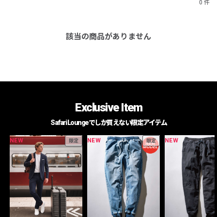
0 件
該当の商品がありません
Exclusive Item
Safari Loungeでしか買えない限定アイテム
NEW
NEW
NEW
限定
限定