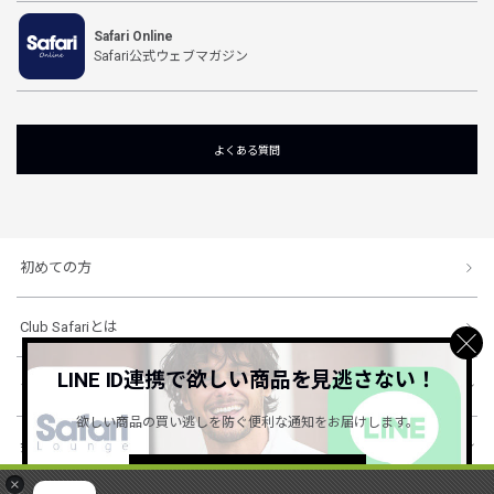
Safari Online
Safari公式ウェブマガジン
よくある質問
初めての方
Club Safariとは
LINE ID連携で欲しい商品を見逃さない！
ショッピングガイド
欲しい商品の買い逃しを防ぐ便利な通知をお届けします。
会社概要・規約
詳しくはこちら ＞
×