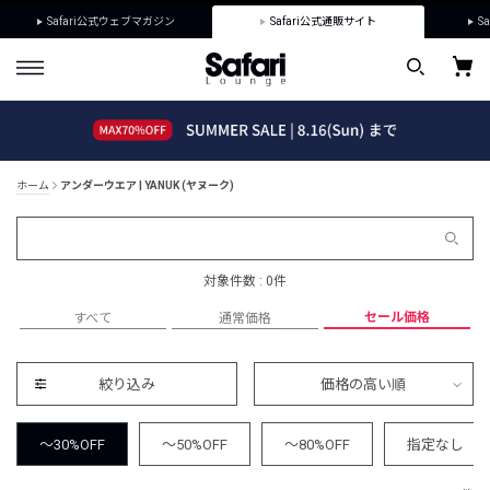
Safari公式ウェブマガジン
Safari公式通販サイト
Sa
ホーム
アンダーウエア | YANUK (ヤヌーク)
対象件数 : 0件
セール価格
すべて
通常価格
絞り込み
価格の高い順
～30%OFF
～50%OFF
～80%OFF
指定なし