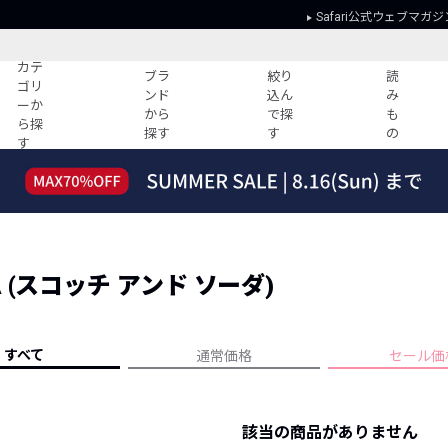
Safari公式ウェブマガジ
カテ
ブラ
絞り
読
ゴリ
ンド
込ん
み
ーか
から
で探
も
ら探
探す
す
の
す
読みもの
ガイド
ー
すべての記事
ショッピング
2026年のイチオシTシャツ！
初めての方
“WP”のイージーパンツを徹底解説&コ
Club Safari
ーデ紹介
DA (スコッチ アンド ソーダ)
よくある質問
HOTなコーデ TOP20
会社概要
ディネート
新ブランドご紹介！
会員利用規約
すべて
通常価格
セール価
人気記事ランキング
プライバシー
バイヤーズ レコメンド
特定商取引に
今週の別注アイテム
該当の商品がありません
ウィークリーコーデ