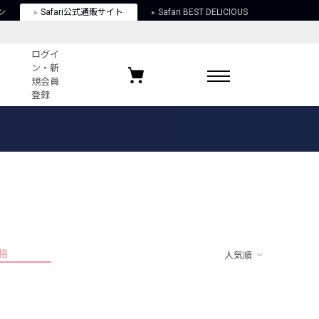
ン
Safari公式通販サイト
Safari BEST DELICIOUS
ログイ
ン・新
規会員
登録
ログイン・新規会員登録
お気に入りアイテム
ガイド
お気に入りブランド
お気に入り記事
最近チェックしたアイテム
格
人気順
ポリシー
関する法律