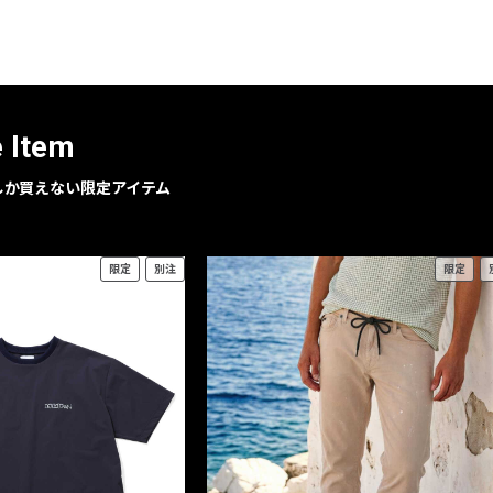
レコメンドアイテム
ピックアップアイテム
フォーカスブランド
セールおすすめアイテム
e Item
人気アイテム TOP 15
geでしか買えない限定アイテム
限定
別注
限定