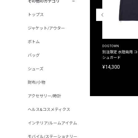
その他のカテゴリ
トップス
ジャケット/アウター
ボトム
THE DUFFER OF ST.GEORGE
DOGTOWN
別注限定 ピグメントダイ バックプリント サーフ
別注限定 水陸両用 
バッグ
プリントTシャツ
シュガード
¥9,900
¥14,300
シューズ
財布/小物
アクセサリー/時計
ヘルス&コスメティクス
インテリア/ルームアイテム
モバイル/ステーショナリー