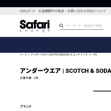
2026.07.17 お盆期間中の発送・お問い合わせ対応について
アイテム
スペシャル
カテゴリーから探す
スペシャルフィーチャ
ホーム
アンダーウエア | SCOTCH & SODA (スコッチ アンド ソーダ)
ブランドから探す
特集記事
絞り込んで探す
アンダーウエア | SCOTCH & SO
新着アイテム
コーディネート
編集部のおすすめアイテム
対象件数 :
0
件
編集部のおすすめコー
ランキング
雑誌・カタログ掲載アイテム
セール
ブランド