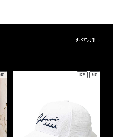
すべて見る
別注
限定
別注