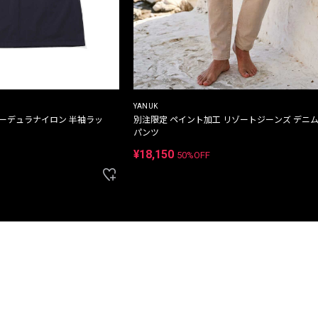
YANUK
コーデュラナイロン 半袖ラッ
別注限定 ペイント加工 リゾートジーンズ デニ
パンツ
¥18,150
50%OFF