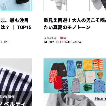
いま、最も注目
重見え回避！大人の男こそ嗜
？ ｜ TOP15
たい真夏のモノトーン
NEW
2026.08.06
30~8/5
WEEKLY COORDINATE vol.240