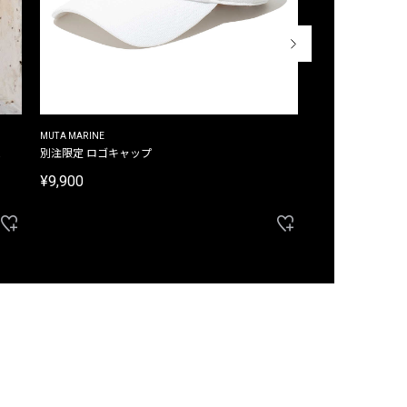
MUTA MARINE
CROSSLEY
ム
別注限定 ロゴキャップ
別注限定 ノースリ
¥9,900
¥8,580
40%OFF