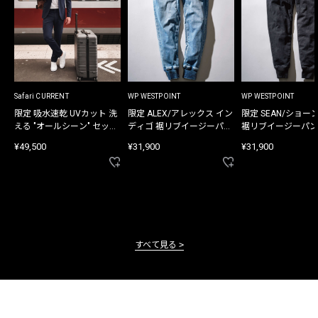
Safari CURRENT
WP WESTPOINT
WP WESTPOINT
限定 吸水速乾 UVカット 洗
限定 ALEX/アレックス イン
限定 SEAN/ショー
える "オールシーン" セット
ディゴ 裾リブイージーパン
裾リブイージーパン
アップ
ツ
¥49,500
¥31,900
¥31,900
すべて見る