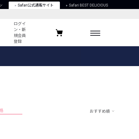
ン
Safari公式通販サイト
Safari BEST DELICIOUS
ログイ
ン・新
規会員
登録
ログイン・新規会員登録
お気に入りアイテム
ガイド
お気に入りブランド
お気に入り記事
最近チェックしたアイテム
格
おすすめ順
ポリシー
関する法律