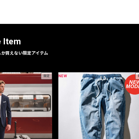
レコメンドアイテム
ピックアップアイテム
フォーカスブランド
セールおすすめアイテム
e Item
人気アイテム TOP 15
geでしか買えない限定アイテム
NEW
限定