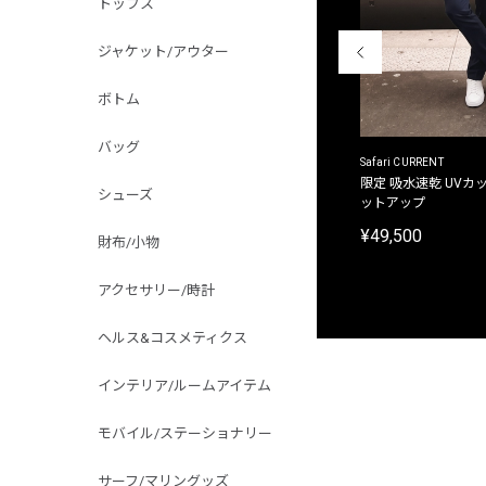
トップス
ジャケット/アウター
ボトム
バッグ
ACANTHUS
Safari CURRENT
別注限定 フード付き チェックシャツジャケット
限定 吸水速乾 UVカッ
シューズ
ットアップ
¥31,900
¥49,500
財布/小物
アクセサリー/時計
ヘルス&コスメティクス
インテリア/ルームアイテム
モバイル/ステーショナリー
サーフ/マリングッズ