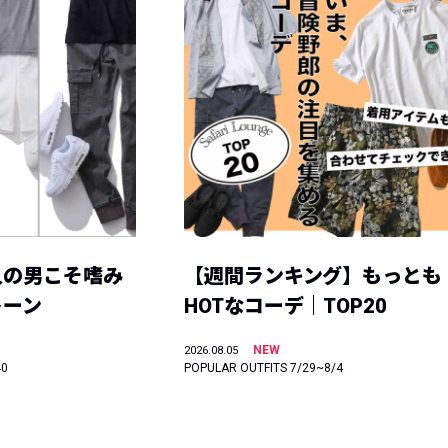
人の男こそ嗜み
【週間ランキング】もっとも
トーン
HOTなコーデ｜TOP20
NEW
2026.08.05
40
POPULAR OUTFITS 7/29~8/4