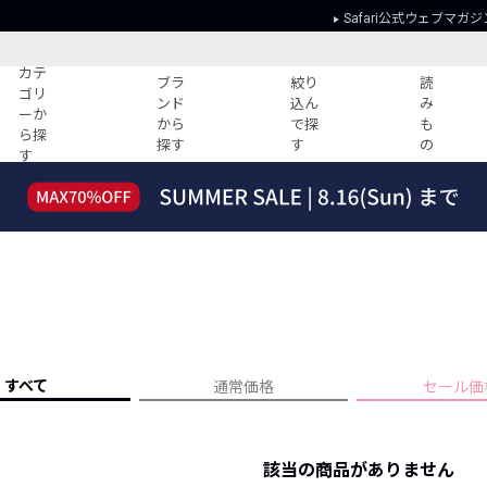
Safari公式ウェブマガジ
カテ
ブラ
絞り
読
ゴリ
ンド
込ん
み
ーか
から
で探
も
ら探
探す
す
の
す
読みもの
ガイド
ー
すべての記事
ショッピング
2026年のイチオシTシャツ！
初めての方
“WP”のイージーパンツを徹底解説&コ
Club Safari
ーデ紹介
よくある質問
HOTなコーデ TOP20
会社概要
ディネート
新ブランドご紹介！
会員利用規約
すべて
通常価格
セール価
人気記事ランキング
プライバシー
バイヤーズ レコメンド
特定商取引に
今週の別注アイテム
該当の商品がありません
ウィークリーコーデ