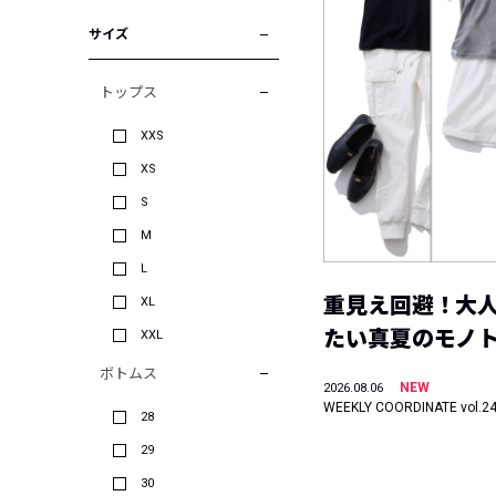
サイズ
トップス
XXS
XS
S
M
L
重見え回避！大
XL
たい真夏のモノ
XXL
ボトムス
NEW
2026.08.06
WEEKLY COORDINATE vol.2
28
29
30