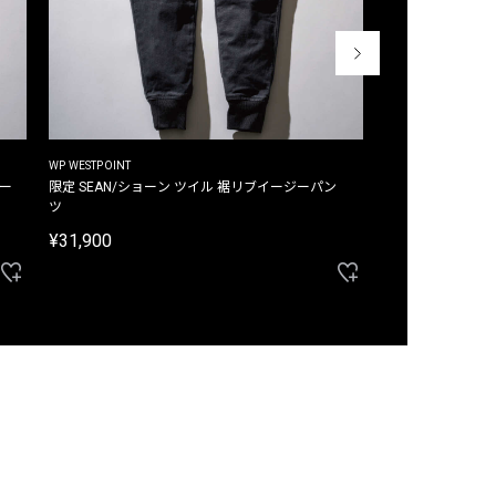
WP WESTPOINT
WP WESTPOINT
ジー
限定 SEAN/ショーン ツイル 裾リブイージーパン
限定 DAVID/デイヴィッド インデ
ツ
イージーパンツ
¥31,900
¥33,000