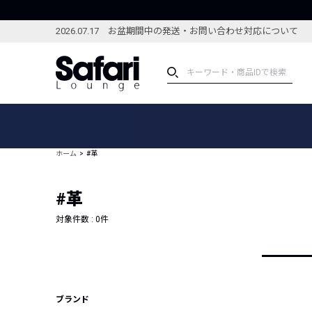
2026.07.17 お盆期間中の発送・お問い合わせ対応について
アイテム
スペシャル
カテゴリーから探す
スペシャルフィーチャ
ホーム
#革
ブランドから探す
特集記事
絞り込んで探す
#革
新着アイテム
コーディネート
編集部のおすすめアイテム
対象件数 :
0
件
編集部のおすすめコー
ランキング
雑誌・カタログ掲載アイテム
セール
ブランド