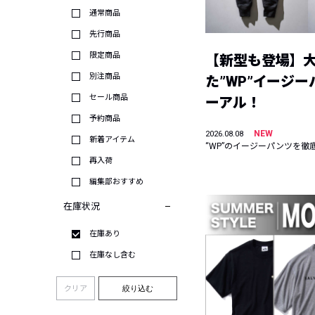
通常商品
先行商品
限定商品
【新型も登場】
別注商品
た”WP”イージ
セール商品
ーアル！
予約商品
NEW
2026.08.08
新着アイテム
“WP”のイージーパンツを徹
再入荷
編集部おすすめ
在庫状況
在庫あり
在庫なし含む
クリア
絞り込む