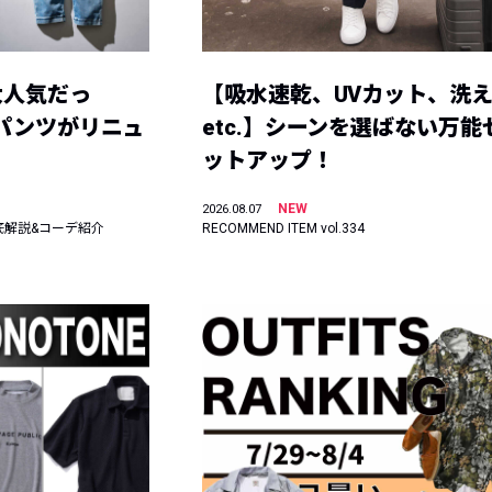
大人気だっ
【吸水速乾、UVカット、洗
ーパンツがリニュ
etc.】シーンを選ばない万能
ットアップ！
NEW
2026.08.07
底解説&コーデ紹介
RECOMMEND ITEM vol.334