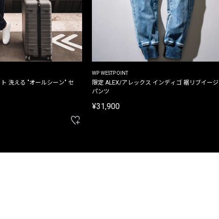
WP WESTPOINT
ト 洗える "オールシーン" セ
限定 ALEX/アレックス インディゴ 裾リブイー
パンツ
¥31,900