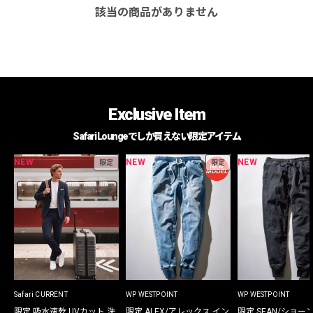
該当の商品がありません
Exclusive Item
Safari Loungeでしか買えない限定アイテム
NEW
NEW
NEW
限定
限定
Safari CURRENT
WP WESTPOINT
WP WESTPOINT
限定 吸水速乾 UVカット 洗
限定 ALEX/アレックス イン
限定 SEAN/ショー