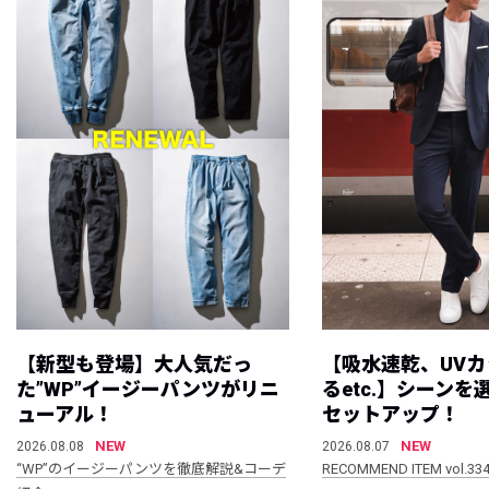
【新型も登場】大人気だっ
【吸水速乾、UV
た”WP”イージーパンツがリニ
るetc.】シーン
ューアル！
セットアップ！
NEW
NEW
2026.08.08
2026.08.07
“WP”のイージーパンツを徹底解説&コーデ
RECOMMEND ITEM vol.33