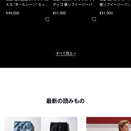
える "オールシーン" セット
ディゴ 裾リブイージーパン
裾リブイージーパン
アップ
ツ
¥49,500
¥31,900
¥31,900
すべて見る
最新の読みもの