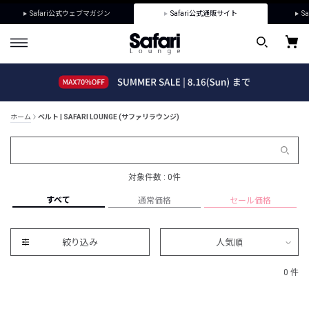
Safari公式ウェブマガジン
Safari公式通販サイト
Sa
ホーム
ベルト | SAFARI LOUNGE (サファリラウンジ)
対象件数 : 0件
すべて
通常価格
セール価格
絞り込み
人気順
0 件