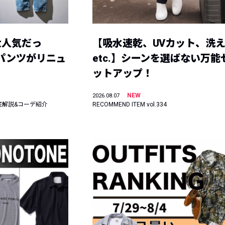
大人気だっ
【吸水速乾、UVカット、洗
ーパンツがリニュ
etc.】シーンを選ばない万能
ットアップ！
NEW
2026.08.07
底解説&コーデ紹介
RECOMMEND ITEM vol.334