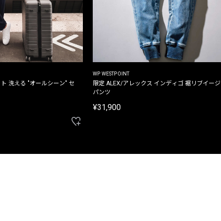
WP WESTPOINT
ト 洗える "オールシーン" セ
限定 ALEX/アレックス インディゴ 裾リブイー
パンツ
¥31,900