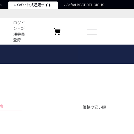
ン
Safari公式通販サイト
Safari BEST DELICIOUS
ログイ
ン・新
規会員
登録
ログイン・新規会員登録
お気に入りアイテム
ガイド
お気に入りブランド
お気に入り記事
最近チェックしたアイテム
格
価格の安い順
ポリシー
関する法律