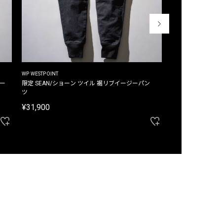
WP WESTPOINT
WP WESTPOINT
ジー
限定 SEAN/ショーン ツイル 裾リブイージーパン
限定 DAVID/デイヴィッド インデ
ツ
イージーパンツ
¥31,900
¥33,000