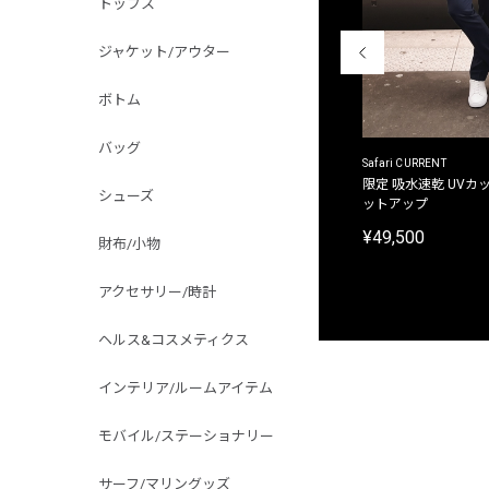
トップス
ジャケット/アウター
ボトム
バッグ
ACANTHUS
Safari CURRENT
別注限定 フード付き チェックシャツジャケット
限定 吸水速乾 UVカッ
シューズ
ットアップ
¥31,900
¥49,500
財布/小物
アクセサリー/時計
ヘルス&コスメティクス
インテリア/ルームアイテム
モバイル/ステーショナリー
サーフ/マリングッズ