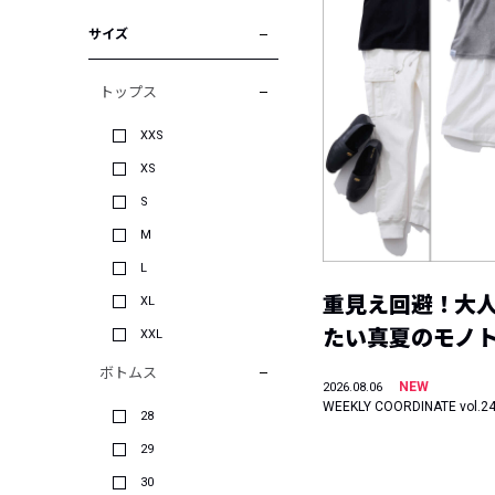
サイズ
トップス
XXS
XS
S
M
L
重見え回避！大
XL
たい真夏のモノ
XXL
ボトムス
NEW
2026.08.06
WEEKLY COORDINATE vol.2
28
29
30