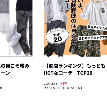
人の男こそ嗜み
【週間ランキング】もっとも
トーン
HOTなコーデ｜TOP20
NEW
2026.08.05
40
POPULAR OUTFITS 7/29~8/4