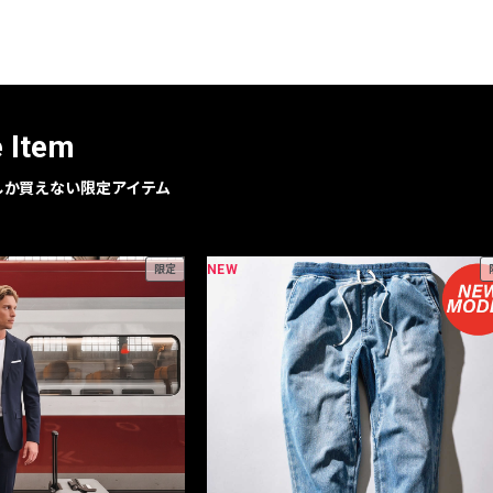
レコメンドアイテム
ピックアップアイテム
フォーカスブランド
セールおすすめアイテム
e Item
人気アイテム TOP 15
geでしか買えない限定アイテム
NEW
限定