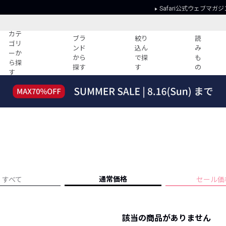
Safari公式ウェブマガジ
カテ
ブラ
絞り
読
ゴリ
ンド
込ん
み
ーか
から
で探
も
ら探
探す
す
の
す
読みもの
ガイド
ー
すべての記事
ショッピング
2026年のイチオシTシャツ！
初めての方
“WP”のイージーパンツを徹底解説&コ
Club Safari
ーデ紹介
よくある質問
HOTなコーデ TOP20
会社概要
ディネート
新ブランドご紹介！
会員利用規約
通常価格
すべて
セール価
人気記事ランキング
プライバシー
バイヤーズ レコメンド
特定商取引に
今週の別注アイテム
該当の商品がありません
ウィークリーコーデ