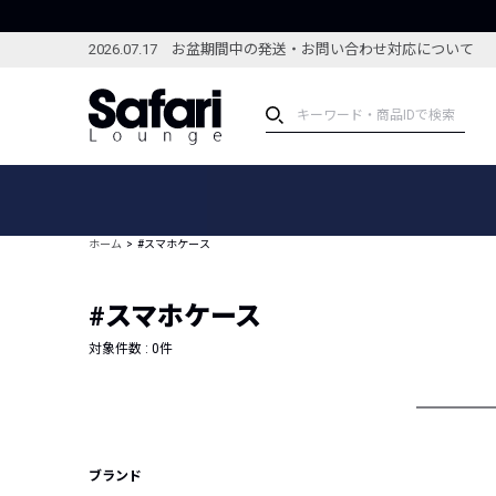
2026.07.17 お盆期間中の発送・お問い合わせ対応について
アイテム
スペシャル
カテゴリーから探す
スペシャルフィーチャ
ホーム
#スマホケース
ブランドから探す
特集記事
絞り込んで探す
#スマホケース
新着アイテム
コーディネート
編集部のおすすめアイテム
対象件数 :
0
件
編集部のおすすめコー
ランキング
雑誌・カタログ掲載アイテム
セール
ブランド