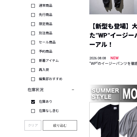
通常商品
先行商品
限定商品
【新型も登場】
別注商品
た”WP”イージ
セール商品
ーアル！
予約商品
NEW
2026.08.08
新着アイテム
“WP”のイージーパンツを徹
再入荷
編集部おすすめ
在庫状況
在庫あり
在庫なし含む
クリア
絞り込む