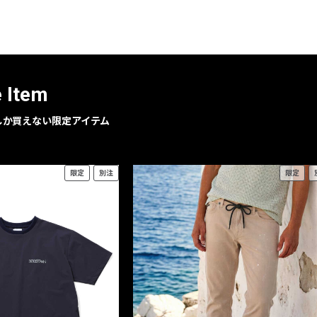
レコメンドアイテム
ピックアップアイテム
フォーカスブランド
セールおすすめアイテム
e Item
人気アイテム TOP 15
geでしか買えない限定アイテム
限定
別注
限定