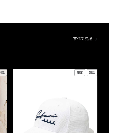
すべて見る
別注
限定
別注