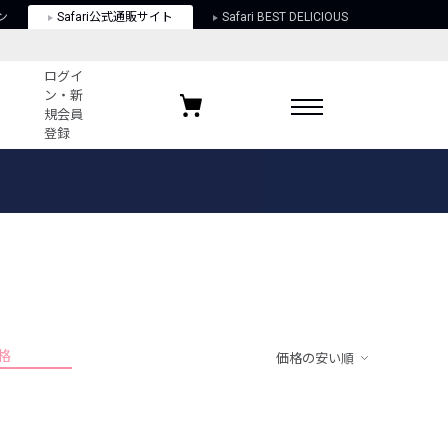
ン
Safari公式通販サイト
Safari BEST DELICIOUS
ログイ
ン・新
規会員
登録
ログイン・新規会員登録
お気に入りアイテム
ガイド
お気に入りブランド
お気に入り記事
最近チェックしたアイテム
格
価格の安い順
ポリシー
関する法律