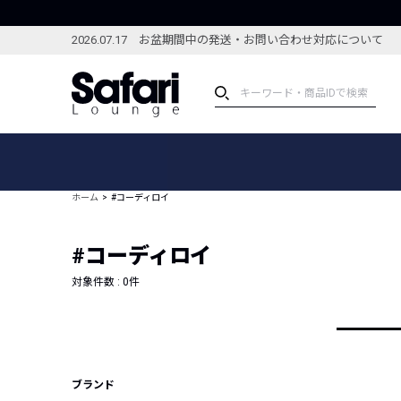
2026.07.17 お盆期間中の発送・お問い合わせ対応について
アイテム
スペシャル
カテゴリーから探す
スペシャルフィーチャ
ホーム
#コーディロイ
ブランドから探す
特集記事
絞り込んで探す
#コーディロイ
新着アイテム
コーディネート
編集部のおすすめアイテム
対象件数 :
0
件
編集部のおすすめコー
ランキング
雑誌・カタログ掲載アイテム
セール
ブランド