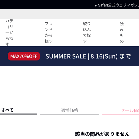
Safari公式ウェブマガジ
カテ
ブラ
絞り
読
ゴリ
ンド
込ん
み
ーか
から
で探
も
ら探
探す
す
の
す
読みもの
ガイド
ー
すべての記事
ショッピング
2026年のイチオシTシャツ！
初めての方
“WP”のイージーパンツを徹底解説&コ
Club Safari
ーデ紹介
よくある質問
HOTなコーデ TOP20
会社概要
ディネート
新ブランドご紹介！
会員利用規約
すべて
通常価格
セール価
人気記事ランキング
プライバシー
バイヤーズ レコメンド
特定商取引に
今週の別注アイテム
該当の商品がありません
ウィークリーコーデ