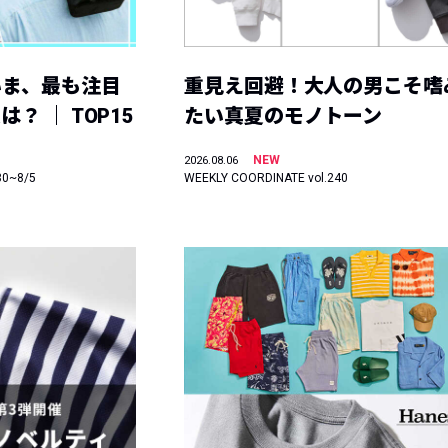
いま、最も注目
重見え回避！大人の男こそ嗜
？ ｜ TOP15
たい真夏のモノトーン
NEW
2026.08.06
30~8/5
WEEKLY COORDINATE vol.240