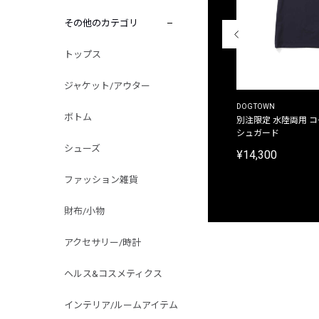
その他のカテゴリ
トップス
ジャケット/アウター
THE DUFFER OF ST.GEORGE
DOGTOWN
ボトム
別注限定 ピグメントダイ バックプリント サーフ
別注限定 水陸両用 
プリントTシャツ
シュガード
シューズ
¥9,900
¥14,300
ファッション雑貨
財布/小物
アクセサリー/時計
ヘルス&コスメティクス
インテリア/ルームアイテム