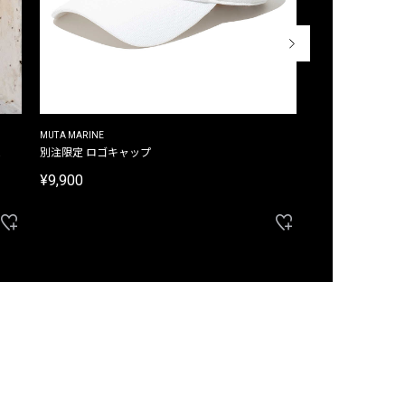
MUTA MARINE
CROSSLEY
ム
別注限定 ロゴキャップ
別注限定 ノースリ
¥9,900
¥8,580
40%OFF