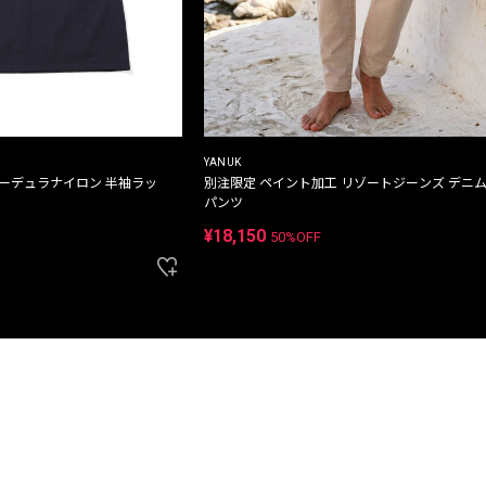
YANUK
コーデュラナイロン 半袖ラッ
別注限定 ペイント加工 リゾートジーンズ デニ
パンツ
¥18,150
50%OFF