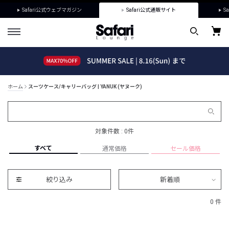
Safari公式ウェブマガジン
Safari公式通販サイト
Sa
ホーム
スーツケース/キャリーバッグ | YANUK (ヤヌーク)
対象件数 : 0件
すべて
通常価格
セール価格
絞り込み
新着順
0 件