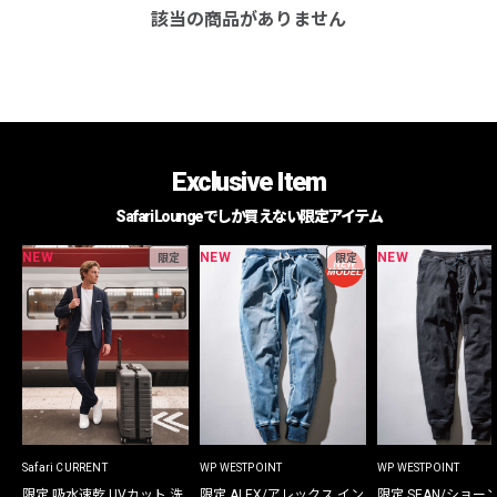
該当の商品がありません
Exclusive Item
Safari Loungeでしか買えない限定アイテム
NEW
NEW
NEW
限定
限定
Safari CURRENT
WP WESTPOINT
WP WESTPOINT
限定 吸水速乾 UVカット 洗
限定 ALEX/アレックス イン
限定 SEAN/ショー