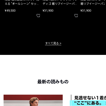
える "オールシーン" セット
ディゴ 裾リブイージーパン
裾リブイージーパン
アップ
ツ
¥49,500
¥31,900
¥31,900
すべて見る
最新の読みもの