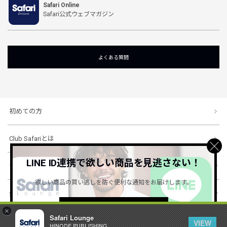
Safari Online
Safari公式ウェブマガジン
よくある質問
初めての方
Club Safariとは
LINE ID連携で欲しい商品を見逃さない！
ショッピングガイド
欲しい商品の買い逃しを防ぐ便利な通知をお届けします。
会社概要・規約
詳しくはこちら ＞
×
Safari Lounge
VIEW
HINODE PUBLISHING ..
© 1996-2026 HINODE PUBLISHING co., ltd. All Rights Reserved.