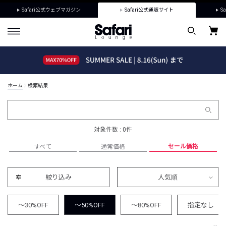
Safari公式ウェブマガジン
Safari公式通販サイト
Sa
ホーム
検索結果
対象件数 : 0件
セール価格
すべて
通常価格
絞り込み
人気順
～30%OFF
～50%OFF
～80%OFF
指定なし