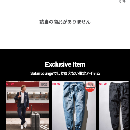
0 件
該当の商品がありません
Exclusive Item
Safari Loungeでしか買えない限定アイテム
NEW
NEW
NEW
限定
限定