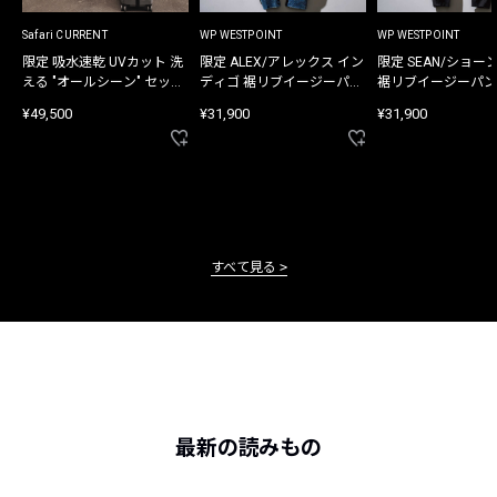
Safari CURRENT
WP WESTPOINT
WP WESTPOINT
限定 吸水速乾 UVカット 洗
限定 ALEX/アレックス イン
限定 SEAN/ショー
える "オールシーン" セット
ディゴ 裾リブイージーパン
裾リブイージーパン
アップ
ツ
¥49,500
¥31,900
¥31,900
すべて見る
最新の読みもの