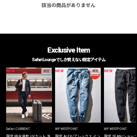
該当の商品がありません
Exclusive Item
Safari Loungeでしか買えない限定アイテム
NEW
NEW
NEW
限定
限定
Safari CURRENT
WP WESTPOINT
WP WESTPOINT
限定 吸水速乾 UVカット 洗
限定 ALEX/アレックス イン
限定 SEAN/ショー