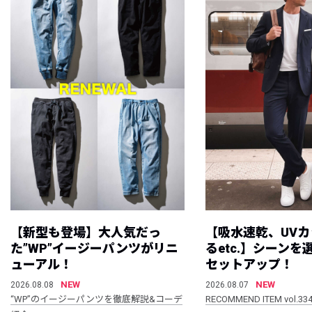
【新型も登場】大人気だっ
【吸水速乾、UV
た”WP”イージーパンツがリニ
るetc.】シーン
ューアル！
セットアップ！
NEW
NEW
2026.08.08
2026.08.07
“WP”のイージーパンツを徹底解説&コーデ
RECOMMEND ITEM vol.33