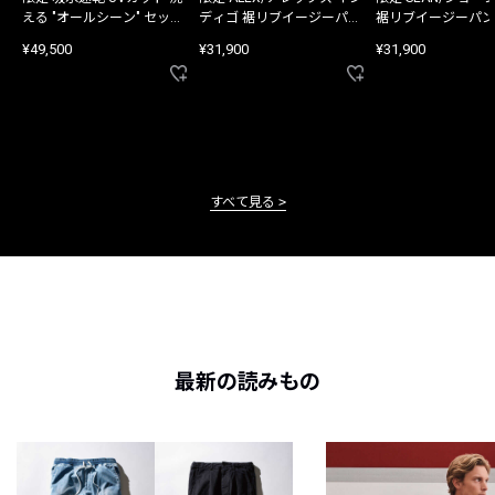
える "オールシーン" セット
ディゴ 裾リブイージーパン
裾リブイージーパン
アップ
ツ
¥49,500
¥31,900
¥31,900
すべて見る
最新の読みもの