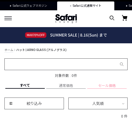
Safari公式ウェブマガジン
Safari公式通販サイト
Sa
ホーム
ハット | ARNO GLASS (アルノグラス)
対象件数 : 0件
すべて
通常価格
セール価格
絞り込み
人気順
0 件