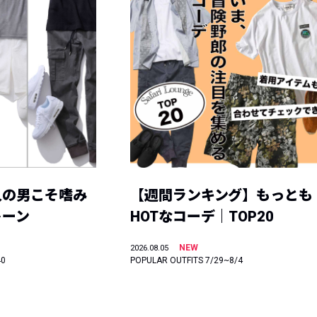
人の男こそ嗜み
【週間ランキング】もっとも
トーン
HOTなコーデ｜TOP20
NEW
2026.08.05
40
POPULAR OUTFITS 7/29~8/4