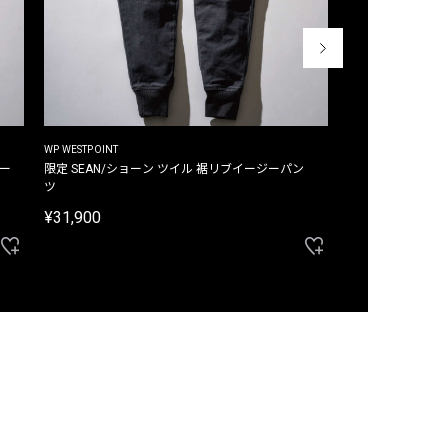
WP WESTPOINT
WP WESTPOINT
ジー
限定 SEAN/ショーン ツイル 裾リブイージーパン
限定 DAVID/デイヴィッド インデ
ツ
イージーパンツ
¥31,900
¥33,000