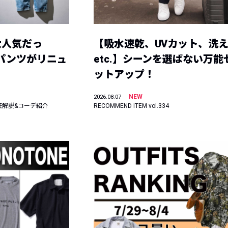
大人気だっ
【吸水速乾、UVカット、洗
ーパンツがリニュ
etc.】シーンを選ばない万能
ットアップ！
NEW
2026.08.07
底解説&コーデ紹介
RECOMMEND ITEM vol.334