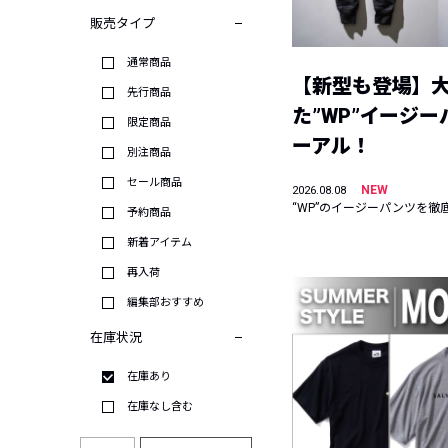
販売タイプ
通常商品
【新型も登場】
先行商品
た”WP”イージ
限定商品
ーアル！
別注商品
セール商品
NEW
2026.08.08
“WP”のイージーパンツを徹
予約商品
新着アイテム
再入荷
編集部おすすめ
在庫状況
在庫あり
在庫なし含む