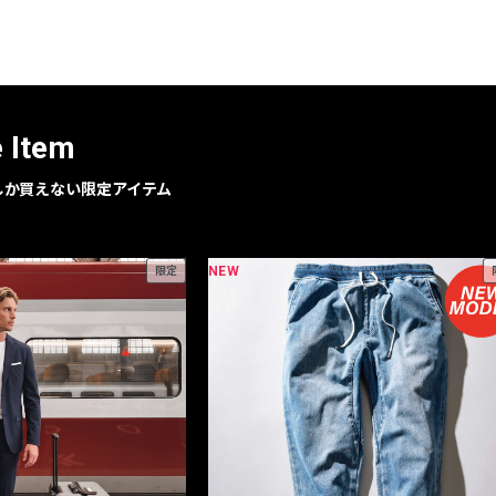
レコメンドアイテム
ピックアップアイテム
フォーカスブランド
セールおすすめアイテム
e Item
人気アイテム TOP 15
geでしか買えない限定アイテム
NEW
限定