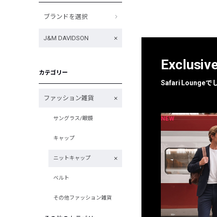
ブランドを選択
J&M DAVIDSON
Exclusiv
カテゴリー
Safari Loun
ファッション雑貨
NEW
NEW
サングラス/眼鏡
限定
別注
キャップ
ニットキャップ
ベルト
その他ファッション雑貨