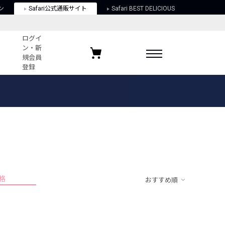
ン
Safari公式通販サイト
Safari BEST DELICIOUS
ログイ
ン・新
規会員
登録
ログイン・新規会員登録
お気に入りアイテム
ガイド
お気に入りブランド
お気に入り記事
最近チェックしたアイテム
格
おすすめ順
ポリシー
関する法律