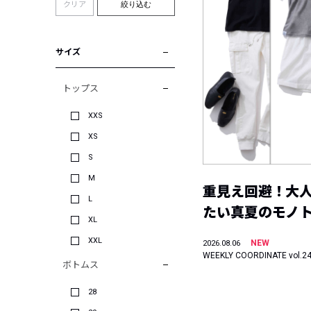
クリア
絞り込む
サイズ
トップス
XXS
XS
S
M
重見え回避！大
L
たい真夏のモノ
XL
XXL
NEW
2026.08.06
WEEKLY COORDINATE vol.2
ボトムス
28