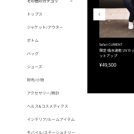
その他のカテゴリ
トップス
ジャケット/アウター
ボトム
ACANTHUS
Safari CURRENT
別注限定 フード付き チェックシャツジャケット
限定 吸水速乾 UVカッ
バッグ
ットアップ
¥31,900
¥49,500
シューズ
財布/小物
アクセサリー/時計
ヘルス&コスメティクス
インテリア/ルームアイテム
モバイル/ステーショナリー