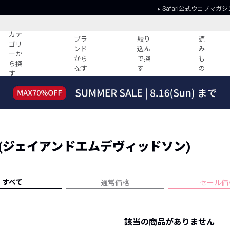
Safari公式ウェブマガジ
カテ
ブラ
絞り
読
ゴリ
ンド
込ん
み
ーか
から
で探
も
ら探
探す
す
の
す
読みもの
ガイド
ー
すべての記事
ショッピング
2026年のイチオシTシャツ！
初めての方
“WP”のイージーパンツを徹底解説&コ
Club Safari
ーデ紹介
SON (ジェイアンドエムデヴィッドソン)
よくある質問
HOTなコーデ TOP20
会社概要
ディネート
新ブランドご紹介！
会員利用規約
すべて
通常価格
セール価
人気記事ランキング
プライバシー
バイヤーズ レコメンド
特定商取引に
今週の別注アイテム
該当の商品がありません
ウィークリーコーデ