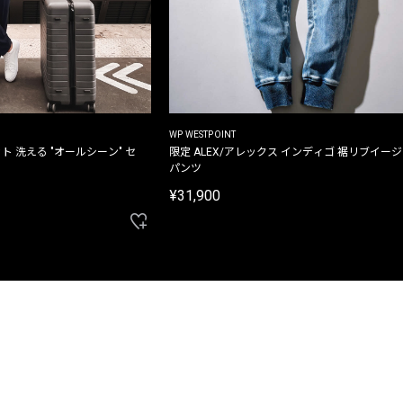
WP WESTPOINT
ト 洗える "オールシーン" セ
限定 ALEX/アレックス インディゴ 裾リブイー
パンツ
¥31,900