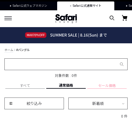
Safari公式ウェブマガジン
Safari公式通販サイト
Sa
ホーム
#バングル
対象件数 : 0件
通常価格
すべて
セール価格
絞り込み
新着順
0 件