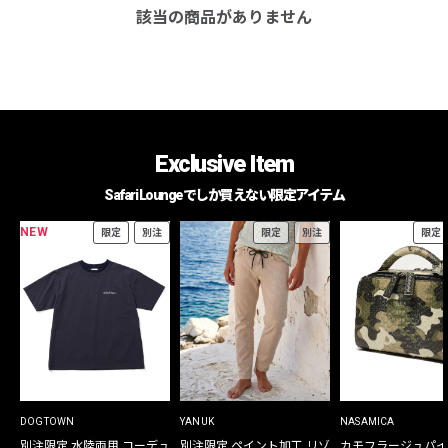
該当の商品がありません
Exclusive Item
Safari Loungeでしか買えない限定アイテム
NEW
限定
別注
限定
別注
限定
DOGTOWN
YANUK
NASAMICA
別注限定 水陸両用 コーデュ
別注限定 ペイント加工 リゾ
カモフラージュパイ