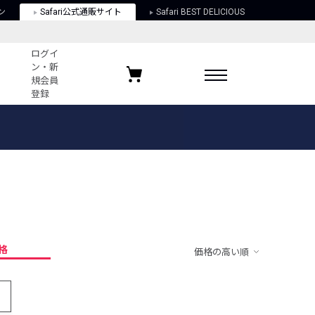
ン
Safari公式通販サイト
Safari BEST DELICIOUS
ログイ
ン・新
規会員
登録
ログイン・新規会員登録
お気に入りアイテム
ガイド
お気に入りブランド
お気に入り記事
最近チェックしたアイテム
格
価格の高い順
ポリシー
関する法律