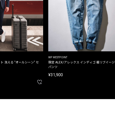
WP WESTPOINT
ト 洗える "オールシーン" セ
限定 ALEX/アレックス インディゴ 裾リブイー
パンツ
¥31,900