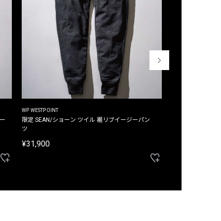
WP WESTPOINT
WP WESTPOINT
ジー
限定 SEAN/ショーン ツイル 裾リブイージーパン
限定 DAVID/デイヴィッド インデ
ツ
イージーパンツ
¥31,900
¥33,000