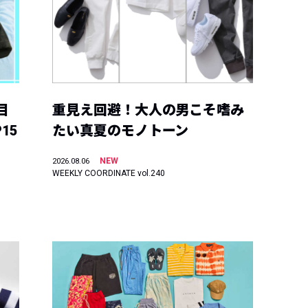
目
重見え回避！大人の男こそ嗜み
15
たい真夏のモノトーン
NEW
2026.08.06
WEEKLY COORDINATE vol.240