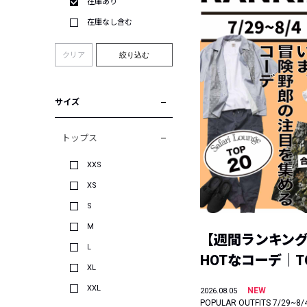
在庫あり
在庫なし含む
クリア
絞り込む
サイズ
トップス
XXS
XS
S
M
【週間ランキン
L
HOTなコーデ｜TO
XL
XXL
NEW
2026.08.05
POPULAR OUTFITS 7/29~8/