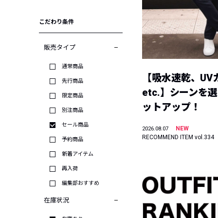
こだわり条件
販売タイプ
通常商品
【吸水速乾、UV
先行商品
etc.】シーンを
限定商品
ットアップ！
別注商品
セール商品
NEW
2026.08.07
RECOMMEND ITEM vol.334
予約商品
新着アイテム
再入荷
編集部おすすめ
在庫状況