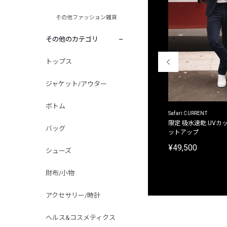
その他ファッション雑貨
その他のカテゴリ
トップス
ジャケット/アウター
ボトム
ACANTHUS
Safari CURRENT
別注限定 フード付き チェックシャツジャケット
限定 吸水速乾 UVカッ
バッグ
ットアップ
¥31,900
¥49,500
シューズ
財布/小物
アクセサリー/時計
ヘルス&コスメティクス