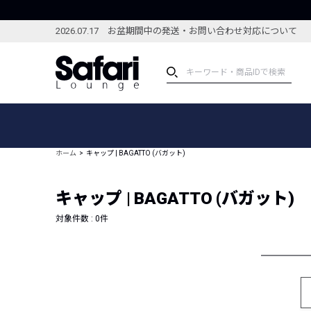
2026.07.17 お盆期間中の発送・お問い合わせ対応について
アイテム
スペシャル
カテゴリーから探す
スペシャルフィーチャ
ホーム
キャップ | BAGATTO (バガット)
ブランドから探す
特集記事
絞り込んで探す
キャップ | BAGATTO (バガット)
新着アイテム
コーディネート
編集部のおすすめアイテム
対象件数 :
0
件
編集部のおすすめコー
ランキング
雑誌・カタログ掲載アイテム
セール