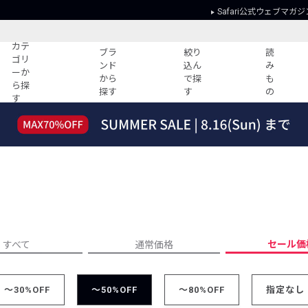
Safari公式ウェブマガジ
カテ
ブラ
絞り
読
ゴリ
ンド
込ん
み
ーか
から
で探
も
ら探
探す
す
の
す
読みもの
ガイド
ー
すべての記事
ショッピング
2026年のイチオシTシャツ！
初めての方
“WP”のイージーパンツを徹底解説&コ
Club Safari
ーデ紹介
よくある質問
HOTなコーデ TOP20
会社概要
ディネート
新ブランドご紹介！
会員利用規約
セール価
すべて
通常価格
人気記事ランキング
プライバシー
バイヤーズ レコメンド
特定商取引に
今週の別注アイテム
～30%OFF
～50%OFF
～80%OFF
指定なし
ウィークリーコーデ