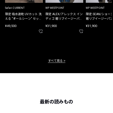
Safari CURRENT
WP WESTPOINT
WP WESTPOINT
限定 吸水速乾 UVカット 洗
限定 ALEX/アレックス イン
限定 SEAN/ショー
える "オールシーン" セット
ディゴ 裾リブイージーパン
裾リブイージーパン
アップ
ツ
¥49,500
¥31,900
¥31,900
すべて見る
最新の読みもの