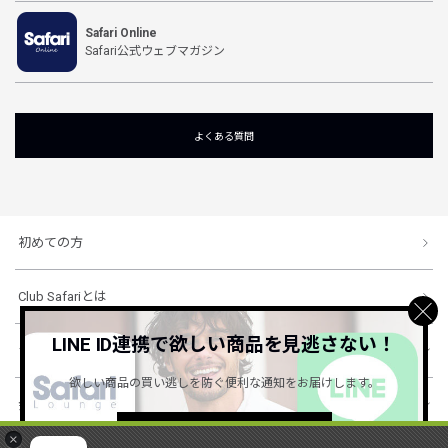
Safari Online
Safari公式ウェブマガジン
よくある質問
初めての方
Club Safariとは
LINE ID連携で欲しい商品を見逃さない！
ショッピングガイド
欲しい商品の買い逃しを防ぐ便利な通知をお届けします。
会社概要・規約
詳しくはこちら ＞
×