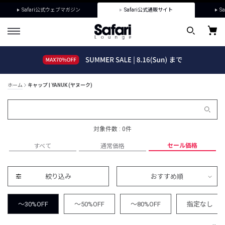
Safari公式ウェブマガジン
Safari公式通販サイト
Sa
ホーム
キャップ | YANUK (ヤヌーク)
対象件数 : 0件
セール価格
すべて
通常価格
絞り込み
おすすめ順
～30%OFF
～50%OFF
～80%OFF
指定なし