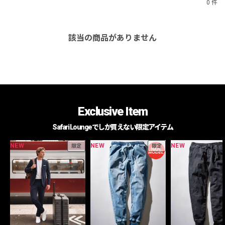
0 件
該当の商品がありません
Exclusive Item
Safari Loungeでしか買えない限定アイテム
NEW
NEW
NEW
限定
限定