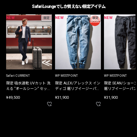
Safari Loungeでしか買えない限定アイテム
NEW
NEW
NEW
限定
限定
Safari CURRENT
WP WESTPOINT
WP WESTPOINT
限定 吸水速乾 UVカット 洗
限定 ALEX/アレックス イン
限定 SEAN/ショー
える "オールシーン" セット
ディゴ 裾リブイージーパン
裾リブイージーパン
アップ
ツ
¥49,500
¥31,900
¥31,900