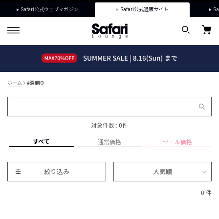
Safari公式ウェブマガジン
Safari公式通販サイト
Sa
ホーム
#深剃り
対象件数 : 0件
すべて
通常価格
セール価格
絞り込み
人気順
0 件