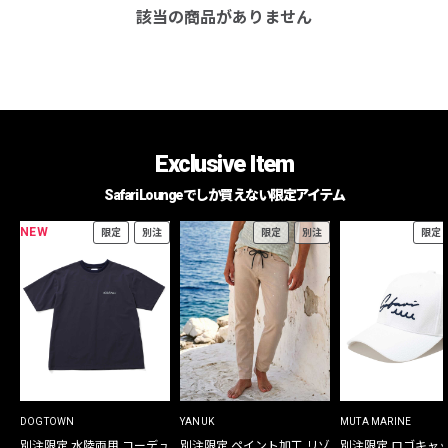
該当の商品がありません
Exclusive Item
Safari Loungeでしか買えない限定アイテム
NEW
限定
別注
限定
別注
限定
DOGTOWN
YANUK
MUTA MARINE
別注限定 水陸両用 コーデュ
別注限定 ペイント加工 リゾ
別注限定 ロゴキャ