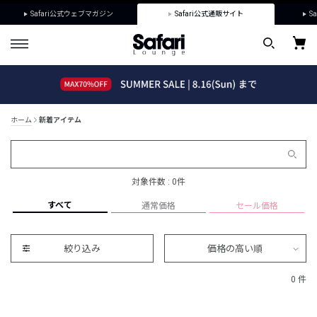
Safari公式ウェブマガジン
Safari公式通販サイト
Sa
ホーム
新着アイテム
対象件数 : 0件
すべて
通常価格
セール価格
絞り込み
価格の高い順
0 件