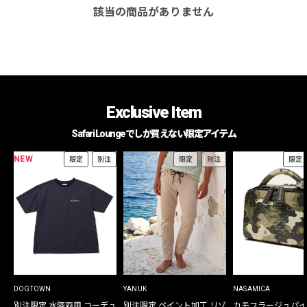
該当の商品がありません
Exclusive Item
Safari Loungeでしか買えない限定アイテム
NEW
限定
別注
限定
別注
限定
DOGTOWN
YANUK
NASAMICA
別注限定 水陸両用 コーデュ
別注限定 ペイント加工 リゾ
カモフラージュパイ