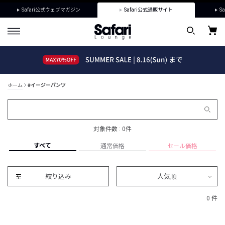
Safari公式ウェブマガジン
Safari公式通販サイト
Sa
ホーム
#イージーパンツ
対象件数 : 0件
すべて
通常価格
セール価格
絞り込み
人気順
0 件