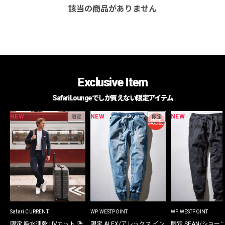
該当の商品がありません
Exclusive Item
Safari Loungeでしか買えない限定アイテム
NEW
NEW
NEW
限定
限定
Safari CURRENT
WP WESTPOINT
WP WESTPOINT
限定 吸水速乾 UVカット 洗
限定 ALEX/アレックス イン
限定 SEAN/ショー