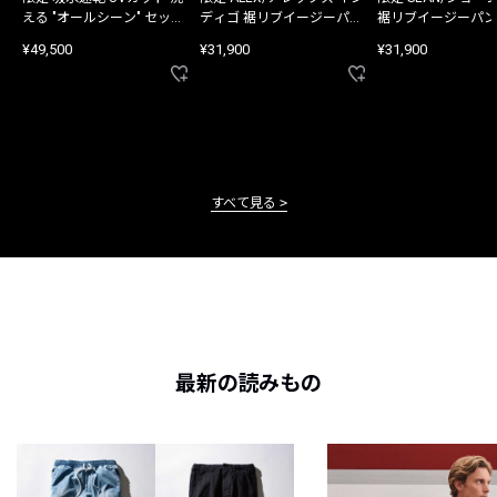
える "オールシーン" セット
ディゴ 裾リブイージーパン
裾リブイージーパン
アップ
ツ
¥49,500
¥31,900
¥31,900
すべて見る
最新の読みもの