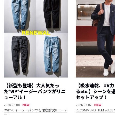
【新型も登場】大人気だっ
【吸水速乾、UV
た”WP”イージーパンツがリニ
るetc.】シーン
ューアル！
セットアップ！
NEW
NEW
2026.08.08
2026.08.07
“WP”のイージーパンツを徹底解説&コーデ
RECOMMEND ITEM vol.33