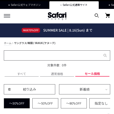
Safari公式ウェブマガジン
Safari公式通販サイト
Sa
ホーム
サングラス/眼鏡 | YANUK (ヤヌーク)
対象件数 : 0件
セール価格
すべて
通常価格
絞り込み
新着順
～30%OFF
～50%OFF
～80%OFF
指定なし