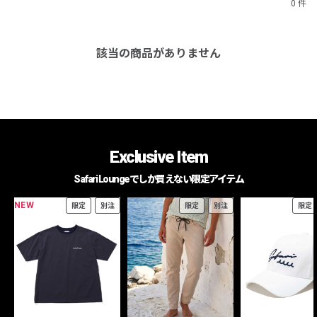
0 件
該当の商品がありません
Exclusive Item
Safari Loungeでしか買えない限定アイテム
NEW
限定
別注
限定
別注
限定