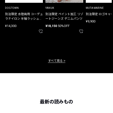
DOGTOWN
YANUK
MUTA MARINE
別注限定 水陸両用 コーデュ
別注限定 ペイント加工 リゾ
別注限定 ロゴキャ
ラナイロン 半袖ラッシュガ
ートジーンズ デニムパンツ
¥9,900
ード
¥14,300
¥18,150
50%OFF
すべて見る
最新の読みもの