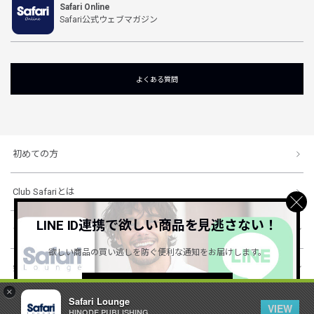
Safari Online
Safari公式ウェブマガジン
よくある質問
初めての方
Club Safariとは
LINE ID連携で欲しい商品を見逃さない！
ショッピングガイド
欲しい商品の買い逃しを防ぐ便利な通知をお届けします。
会社概要・規約
詳しくはこちら ＞
×
Safari Lounge
VIEW
HINODE PUBLISHING ..
© 1996-2026 HINODE PUBLISHING co., ltd. All Rights Reserved.