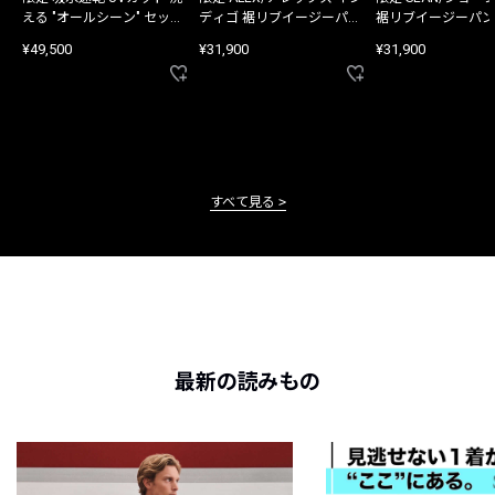
える "オールシーン" セット
ディゴ 裾リブイージーパン
裾リブイージーパン
アップ
ツ
¥49,500
¥31,900
¥31,900
すべて見る
最新の読みもの