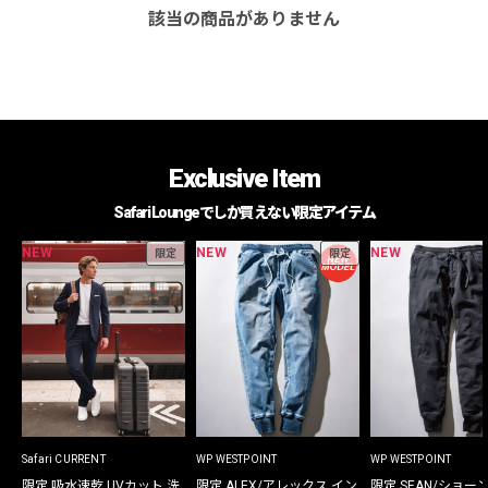
該当の商品がありません
Exclusive Item
Safari Loungeでしか買えない限定アイテム
NEW
NEW
NEW
限定
限定
Safari CURRENT
WP WESTPOINT
WP WESTPOINT
限定 吸水速乾 UVカット 洗
限定 ALEX/アレックス イン
限定 SEAN/ショー