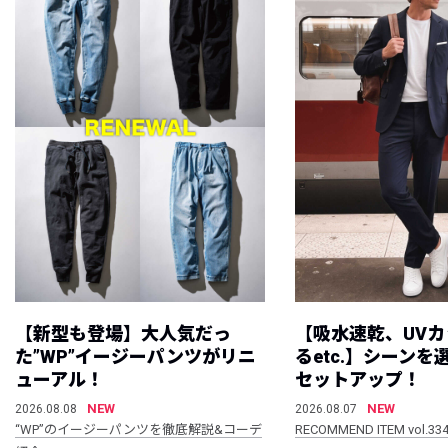
【新型も登場】大人気だっ
【吸水速乾、UV
た”WP”イージーパンツがリニ
るetc.】シーン
ューアル！
セットアップ！
NEW
NEW
2026.08.08
2026.08.07
“WP”のイージーパンツを徹底解説&コーデ
RECOMMEND ITEM vol.33