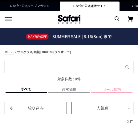
Safari公式ウェブマガジン
Safari公式通販サイト
Sa
ホーム
サングラス/眼鏡 | BRIONI (ブリオーニ)
対象件数 : 0件
すべて
通常価格
セール価格
絞り込み
人気順
0 件