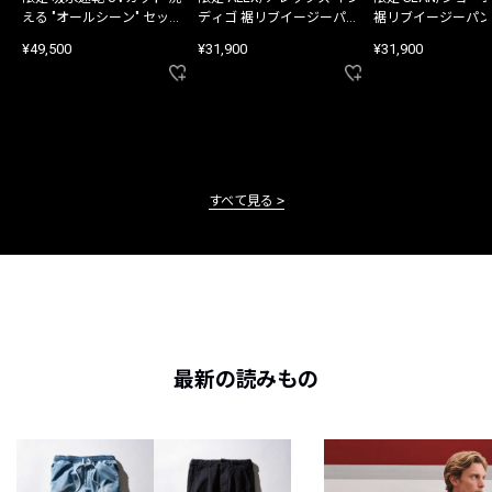
える "オールシーン" セット
ディゴ 裾リブイージーパン
裾リブイージーパン
アップ
ツ
¥49,500
¥31,900
¥31,900
すべて見る
最新の読みもの