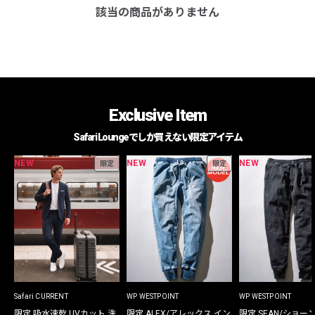
該当の商品がありません
Exclusive Item
Safari Loungeでしか買えない限定アイテム
NEW
NEW
NEW
限定
限定
Safari CURRENT
WP WESTPOINT
WP WESTPOINT
限定 吸水速乾 UVカット 洗
限定 ALEX/アレックス イン
限定 SEAN/ショー