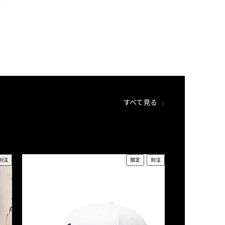
すべて見る
別注
限定
別注