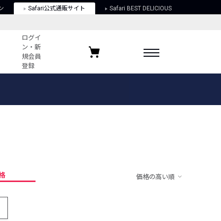
ン
Safari公式通販サイト
Safari BEST DELICIOUS
ログイ
ン・新
規会員
登録
ログイン・新規会員登録
お気に入りアイテム
ガイド
お気に入りブランド
お気に入り記事
最近チェックしたアイテム
格
価格の高い順
ポリシー
関する法律