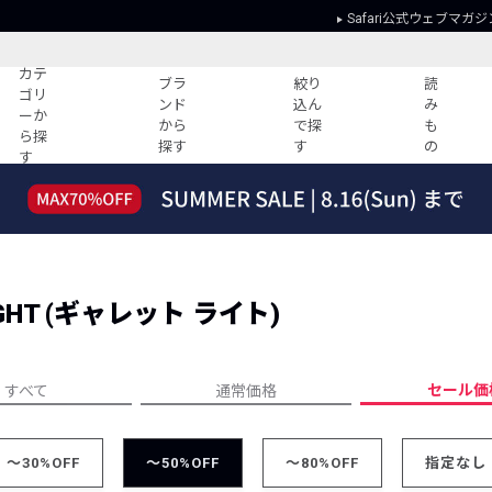
Safari公式ウェブマガジ
カテ
ブラ
絞り
読
ゴリ
ンド
込ん
み
ーか
から
で探
も
ら探
探す
す
の
す
読みもの
ガイド
ー
すべての記事
ショッピング
2026年のイチオシTシャツ！
初めての方
“WP”のイージーパンツを徹底解説&コ
Club Safari
ーデ紹介
IGHT (ギャレット ライト)
よくある質問
HOTなコーデ TOP20
会社概要
ディネート
新ブランドご紹介！
会員利用規約
セール価
すべて
通常価格
人気記事ランキング
プライバシー
バイヤーズ レコメンド
特定商取引に
今週の別注アイテム
～30%OFF
～50%OFF
～80%OFF
指定なし
ウィークリーコーデ