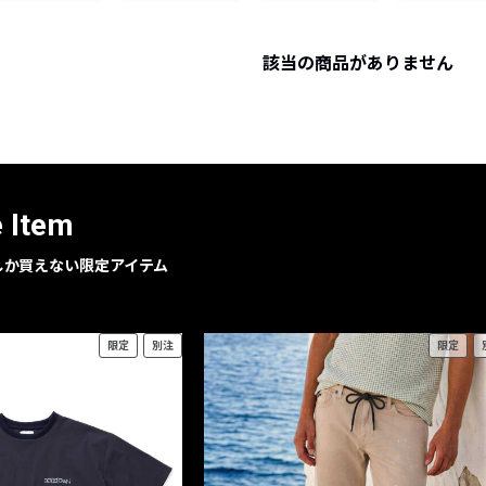
レコメンドアイテム
ピックアップアイテム
該当の商品がありません
フォーカスブランド
セールおすすめアイテム
人気アイテム TOP 15
e Item
geでしか買えない限定アイテム
限定
別注
限定