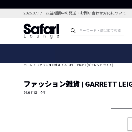
2026.07.17 お盆期間中の発送・お問い合わせ対応について
アイテム
スペシャル
カテゴリーから探す
スペシャルフィーチャ
ホーム
ファッション雑貨 | GARRETT LEIGHT (ギャレット ライト)
ブランドから探す
特集記事
絞り込んで探す
ファッション雑貨 | GARRETT LE
新着アイテム
コーディネート
編集部のおすすめアイテム
対象件数 :
0
件
編集部のおすすめコー
ランキング
雑誌・カタログ掲載アイテム
セール