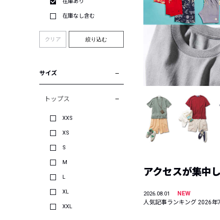
在庫あり
在庫なし含む
クリア
絞り込む
サイズ
トップス
XXS
XS
S
M
アクセスが集中した
L
XL
NEW
2026.08.01
人気記事ランキング 2026年
XXL