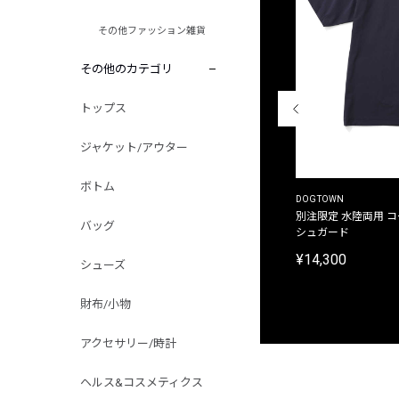
その他ファッション雑貨
その他のカテゴリ
トップス
ジャケット/アウター
ボトム
THE DUFFER OF ST.GEORGE
DOGTOWN
別注限定 ピグメントダイ バックプリント サーフ
別注限定 水陸両用 
バッグ
プリントTシャツ
シュガード
¥9,900
¥14,300
シューズ
財布/小物
アクセサリー/時計
ヘルス&コスメティクス