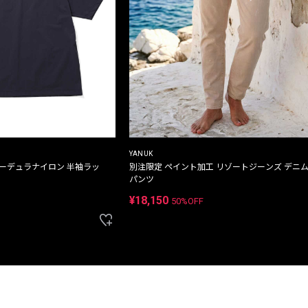
YANUK
コーデュラナイロン 半袖ラッ
別注限定 ペイント加工 リゾートジーンズ デニ
パンツ
¥18,150
50%OFF