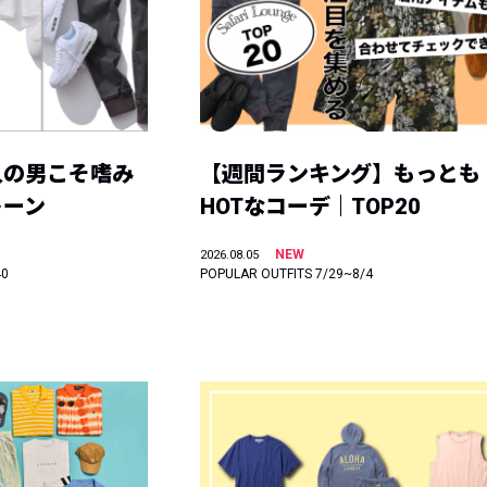
人の男こそ嗜み
【週間ランキング】もっとも
トーン
HOTなコーデ｜TOP20
NEW
2026.08.05
40
POPULAR OUTFITS 7/29~8/4