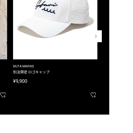
MUTA MARINE
CROSSLEY
ム
別注限定 ロゴキャップ
別注限定 ノースリ
¥9,900
¥8,580
40%OFF