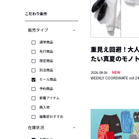
こだわり条件
販売タイプ
通常商品
重見え回避！大
先行商品
たい真夏のモノ
限定商品
別注商品
NEW
2026.08.06
WEEKLY COORDINATE vol.2
セール商品
予約商品
新着アイテム
再入荷
編集部おすすめ
在庫状況