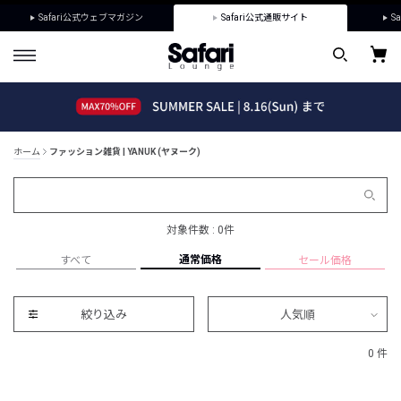
Safari公式ウェブマガジン
Safari公式通販サイト
Sa
ホーム
ファッション雑貨 | YANUK (ヤヌーク)
対象件数 : 0件
通常価格
すべて
セール価格
絞り込み
人気順
0 件