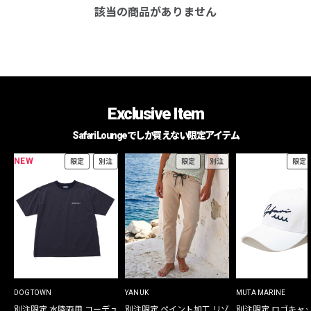
該当の商品がありません
Exclusive Item
Safari Loungeでしか買えない限定アイテム
NEW
限定
別注
限定
別注
限定
DOGTOWN
YANUK
MUTA MARINE
別注限定 水陸両用 コーデュ
別注限定 ペイント加工 リゾ
別注限定 ロゴキャ