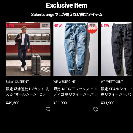
Exclusive Item
Safari Loungeでしか買えない限定アイテム
NEW
NEW
NEW
限定
限定
Safari CURRENT
WP WESTPOINT
WP WESTPOINT
限定 吸水速乾 UVカット 洗
限定 ALEX/アレックス イン
限定 SEAN/ショー
える "オールシーン" セット
ディゴ 裾リブイージーパン
裾リブイージーパン
アップ
ツ
¥49,500
¥31,900
¥31,900