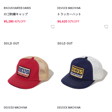
BISOUS SKATEBOARDS
DEUS EX MACHINA
ロゴ刺繍キャップ
トラッカーハット
¥5,280
40%OFF
¥4,620
30%OFF
SOLD OUT
SOLD OUT
DEUS EX MACHINA
DEUS EX MACHINA