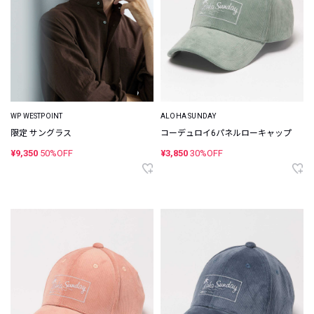
WP WESTPOINT
ALOHA SUNDAY
限定 サングラス
コーデュロイ6パネルローキャップ
¥9,350
50%OFF
¥3,850
30%OFF