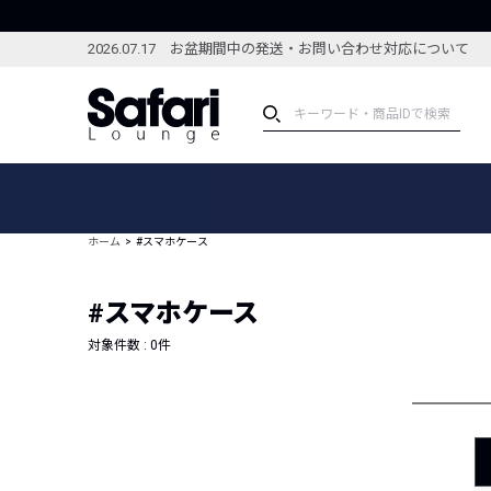
2026.07.17 お盆期間中の発送・お問い合わせ対応について
アイテム
スペシャル
カテゴリーから探す
スペシャルフィーチャ
ホーム
#スマホケース
ブランドから探す
特集記事
絞り込んで探す
#スマホケース
新着アイテム
コーディネート
編集部のおすすめアイテム
対象件数 :
0
件
編集部のおすすめコー
ランキング
雑誌・カタログ掲載アイテム
セール