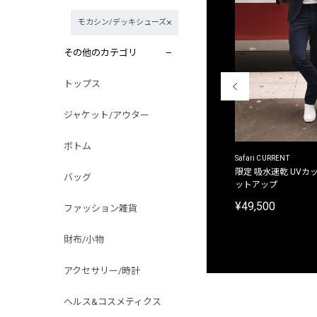
モカシン/デッキシューズ
その他のカテゴリ
トップス
ジャケット/アウター
ボトム
ACANTHUS
Safari CURRENT
別注限定 フード付き チェックシャツジャケット
限定 吸水速乾 UVカッ
バッグ
ットアップ
¥31,900
¥49,500
ファッション雑貨
財布/小物
アクセサリー/時計
ヘルス&コスメティクス