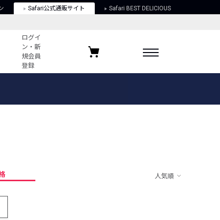
ン
Safari公式通販サイト
Safari BEST DELICIOUS
ログイ
ン・新
規会員
登録
ログイン・新規会員登録
お気に入りアイテム
ガイド
お気に入りブランド
お気に入り記事
最近チェックしたアイテム
格
人気順
ポリシー
関する法律