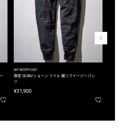
WP WESTPOINT
WP WESTPOINT
ジー
限定 SEAN/ショーン ツイル 裾リブイージーパン
限定 DAVID/デイヴィッド インデ
ツ
イージーパンツ
¥31,900
¥33,000