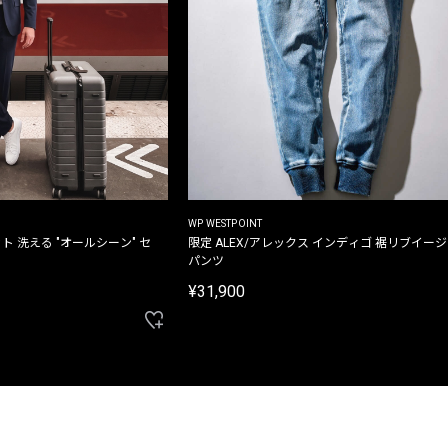
WP WESTPOINT
ト 洗える "オールシーン" セ
限定 ALEX/アレックス インディゴ 裾リブイー
パンツ
¥31,900