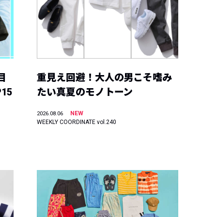
目
重見え回避！大人の男こそ嗜み
15
たい真夏のモノトーン
NEW
2026.08.06
WEEKLY COORDINATE vol.240