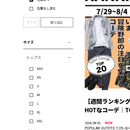
在庫なし含む
クリア
絞り込む
サイズ
トップス
XXS
XS
S
M
【週間ランキン
L
HOTなコーデ｜TO
XL
XXL
NEW
2026.08.05
POPULAR OUTFITS 7/29~8/