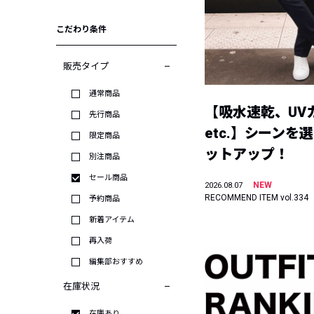
こだわり条件
販売タイプ
通常商品
【吸水速乾、UV
先行商品
etc.】シーンを
限定商品
ットアップ！
別注商品
セール商品
NEW
2026.08.07
RECOMMEND ITEM vol.334
予約商品
新着アイテム
再入荷
編集部おすすめ
在庫状況
在庫あり