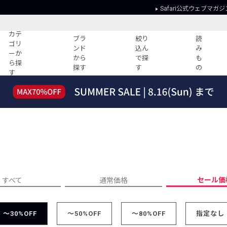
Safari公式ウェブマガジ
カテ
ブラ
絞り
読
ゴリ
ンド
込ん
み
ーか
から
で探
も
ら探
探す
す
の
す
読みもの
ガイド
ー
すべての記事
ショッピング
2026年のイチオシTシャツ！
初めての方
“WP”のイージーパンツを徹底解説&コ
Club Safari
ーデ紹介
よくある質問
HOTなコーデ TOP20
会社概要
ディネート
新ブランドご紹介！
会員利用規約
セール価
すべて
通常価格
人気記事ランキング
プライバシー
バイヤーズ レコメンド
特定商取引に
今週の別注アイテム
～30%OFF
～50%OFF
～80%OFF
指定なし
ウィークリーコーデ