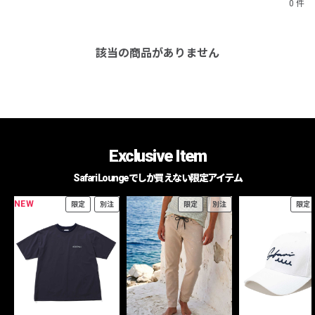
0 件
該当の商品がありません
Exclusive Item
Safari Loungeでしか買えない限定アイテム
NEW
限定
別注
限定
別注
限定