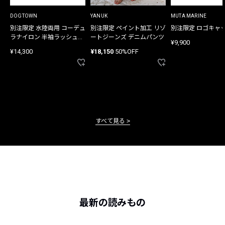
DOGTOWN
YANUK
MUTA MARINE
別注限定 水陸両用 コーデュ
別注限定 ペイント加工 リゾ
別注限定 ロゴキャ
ラナイロン 半袖ラッシュガ
ートジーンズ デニムパンツ
¥9,900
ード
¥14,300
¥18,150
50%OFF
すべて見る
最新の読みもの