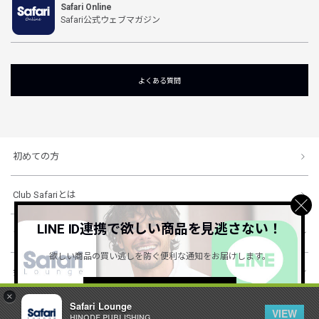
Safari Online
Safari公式ウェブマガジン
よくある質問
初めての方
Club Safariとは
LINE ID連携で欲しい商品を見逃さない！
ショッピングガイド
欲しい商品の買い逃しを防ぐ便利な通知をお届けします。
会社概要・規約
詳しくはこちら ＞
×
Safari Lounge
VIEW
HINODE PUBLISHING ..
© 1996-2026 HINODE PUBLISHING co., ltd. All Rights Reserved.