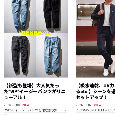
【新型も登場】大人気だっ
【吸水速乾、UV
た”WP”イージーパンツがリニ
るetc.】シーン
ューアル！
セットアップ！
NEW
NEW
2026.08.08
2026.08.07
“WP”のイージーパンツを徹底解説&コーデ
RECOMMEND ITEM vol.33