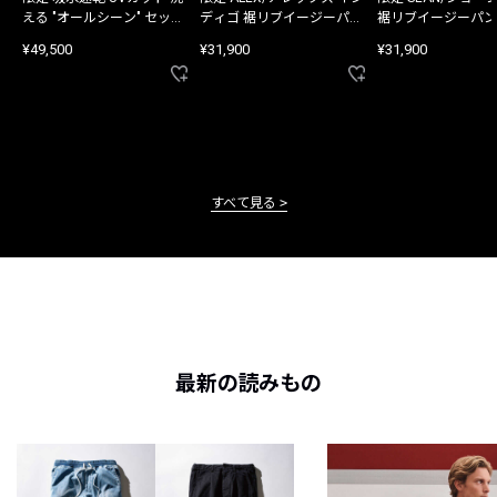
える "オールシーン" セット
ディゴ 裾リブイージーパン
裾リブイージーパン
アップ
ツ
¥49,500
¥31,900
¥31,900
すべて見る
最新の読みもの