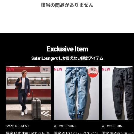
該当の商品がありません
Exclusive Item
Safari Loungeでしか買えない限定アイテム
NEW
NEW
NEW
限定
限定
Safari CURRENT
WP WESTPOINT
WP WESTPOINT
限定 吸水速乾 UVカット 洗
限定 ALEX/アレックス イン
限定 SEAN/ショー