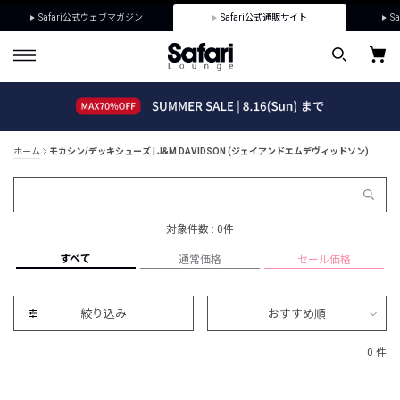
Safari公式ウェブマガジン
Safari公式通販サイト
Sa
ホーム
モカシン/デッキシューズ | J&M DAVIDSON (ジェイアンドエムデヴィッドソン)
対象件数 : 0件
すべて
通常価格
セール価格
絞り込み
おすすめ順
0 件