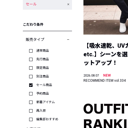
セール
こだわり条件
販売タイプ
【吸水速乾、UV
通常商品
etc.】シーンを
先行商品
ットアップ！
限定商品
NEW
2026.08.07
別注商品
RECOMMEND ITEM vol.334
セール商品
予約商品
新着アイテム
再入荷
編集部おすすめ