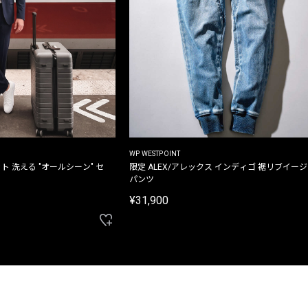
WP WESTPOINT
ト 洗える "オールシーン" セ
限定 ALEX/アレックス インディゴ 裾リブイー
パンツ
¥31,900