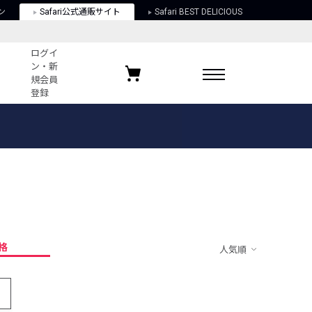
ン
Safari公式通販サイト
Safari BEST DELICIOUS
ログイ
ン・新
規会員
登録
ログイン・新規会員登録
お気に入りアイテム
ガイド
お気に入りブランド
お気に入り記事
最近チェックしたアイテム
格
人気順
ポリシー
関する法律