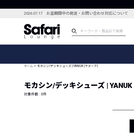
2026.07.17 お盆期間中の発送・お問い合わせ対応について
アイテム
スペシャル
カテゴリーから探す
スペシャルフィーチャ
ホーム
モカシン/デッキシューズ | YANUK (ヤヌーク)
ブランドから探す
特集記事
絞り込んで探す
モカシン/デッキシューズ | YANUK
新着アイテム
コーディネート
編集部のおすすめアイテム
対象件数 :
0
件
編集部のおすすめコー
ランキング
雑誌・カタログ掲載アイテム
セール