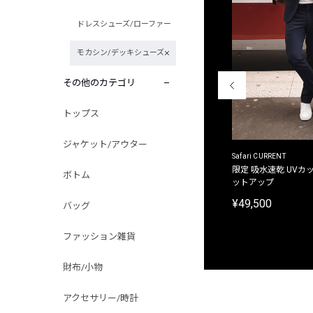
ドレスシューズ/ローファー
モカシン/デッキシューズ
その他のカテゴリ
トップス
ジャケット/アウター
ACANTHUS
Safari CURRENT
別注限定 フード付き チェックシャツジャケット
限定 吸水速乾 UVカッ
ボトム
ットアップ
¥31,900
¥49,500
バッグ
ファッション雑貨
財布/小物
アクセサリー/時計