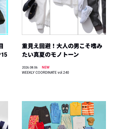
目
重見え回避！大人の男こそ嗜み
15
たい真夏のモノトーン
NEW
2026.08.06
WEEKLY COORDINATE vol.240