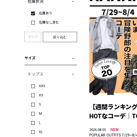
在庫状況
在庫あり
在庫なし含む
クリア
絞り込む
サイズ
トップス
XXS
XS
S
【週間ランキン
M
HOTなコーデ｜TO
L
NEW
2026.08.05
XL
POPULAR OUTFITS 7/29~8/