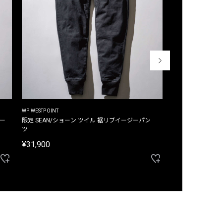
WP WESTPOINT
WP WESTPOINT
ジー
限定 SEAN/ショーン ツイル 裾リブイージーパン
限定 DAVID/デイヴィッド インデ
ツ
イージーパンツ
¥31,900
¥33,000