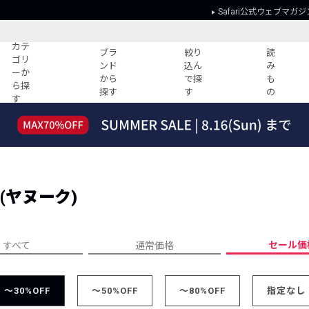
Safari公式ウェブマガジ
カテ
ブラ
絞り
読
ゴリ
ンド
込ん
み
ーか
から
で探
も
ら探
探す
す
の
す
読みもの
ガイド
ー
すべての記事
ショッピング
2026年のイチオシTシャツ！
初めての方
“WP”のイージーパンツを徹底解説&コ
Club Safari
ーデ紹介
 (ヤヌーク)
よくある質問
HOTなコーデ TOP20
会社概要
ディネート
新ブランドご紹介！
会員利用規約
セール価
すべて
通常価格
人気記事ランキング
プライバシー
バイヤーズ レコメンド
特定商取引に
今週の別注アイテム
～30%OFF
～50%OFF
～80%OFF
指定なし
ウィークリーコーデ