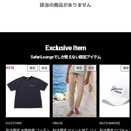
該当の商品がありません
Exclusive Item
Safari Loungeでしか買えない限定アイテム
NEW
限定
別注
限定
別注
限定
DOGTOWN
YANUK
MUTA MARINE
別注限定 水陸両用 コーデュ
別注限定 ペイント加工 リゾ
別注限定 ロゴキャ