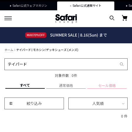
Safari公式ウェブマガジン
Safari公式通販サイト
Sa
ホーム
テイパード | モカシン/デッキシューズ (メンズ)
対象件数 : 0件
すべて
通常価格
セール価格
絞り込み
人気順
0 件