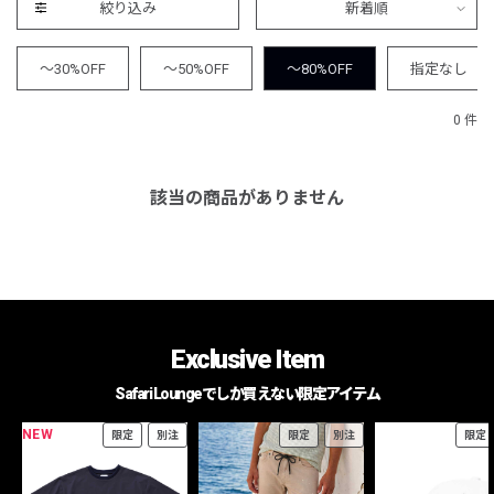
絞り込み
新着順
～30%OFF
～50%OFF
～80%OFF
指定なし
0 件
該当の商品がありません
Exclusive Item
Safari Loungeでしか買えない限定アイテム
NEW
限定
別注
限定
別注
限定