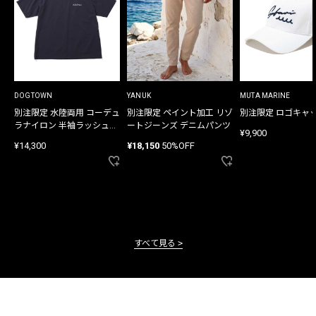
DOGTOWN
YANUK
MUTA MARINE
別注限定 水陸両用 コーデュ
別注限定 ペイント加工 リゾ
別注限定 ロゴキャ
ラナイロン 半袖ラッシュガ
ートジーンズ デニムパンツ
¥9,900
ード
¥14,300
¥18,150
50%OFF
すべて見る