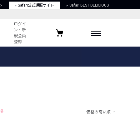
ン
Safari公式通販サイト
Safari BEST DELICIOUS
ログイ
ン・新
規会員
登録
ログイン・新規会員登録
お気に入りアイテム
ガイド
お気に入りブランド
お気に入り記事
最近チェックしたアイテム
格
価格の高い順
ポリシー
関する法律