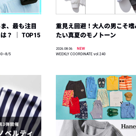
いま、最も注目
重見え回避！大人の男こそ嗜
？ ｜ TOP15
たい真夏のモノトーン
NEW
2026.08.06
30~8/5
WEEKLY COORDINATE vol.240