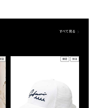
すべて見る
別注
限定
別注