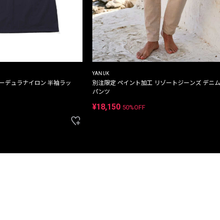
YANUK
コーデュラナイロン 半袖ラッ
別注限定 ペイント加工 リゾートジーンズ デニ
パンツ
¥18,150
50%OFF