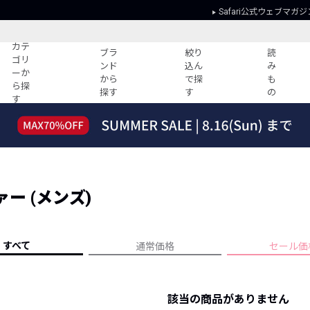
Safari公式ウェブマガジ
カテ
ブラ
絞り
読
ゴリ
ンド
込ん
み
ーか
から
で探
も
ら探
探す
す
の
す
読みもの
ガイド
ー
すべての記事
ショッピング
2026年のイチオシTシャツ！
初めての方
“WP”のイージーパンツを徹底解説&コ
Club Safari
ーデ紹介
ー (メンズ)
よくある質問
HOTなコーデ TOP20
会社概要
ディネート
新ブランドご紹介！
会員利用規約
すべて
通常価格
セール価
人気記事ランキング
プライバシー
バイヤーズ レコメンド
特定商取引に
今週の別注アイテム
該当の商品がありません
ウィークリーコーデ