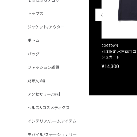
その他のカテゴリ
トップス
ジャケット/アウター
ボトム
THE DUFFER OF ST.GEORGE
DOGTOWN
別注限定 ピグメントダイ バックプリント サーフ
別注限定 水陸両用 
バッグ
プリントTシャツ
シュガード
¥9,900
¥14,300
ファッション雑貨
財布/小物
アクセサリー/時計
ヘルス&コスメティクス
インテリア/ルームアイテム
モバイル/ステーショナリー