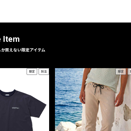
レコメンドアイテム
ピックアップアイテム
フォーカスブランド
セールおすすめアイテム
e Item
人気アイテム TOP 15
geでしか買えない限定アイテム
限定
別注
限定