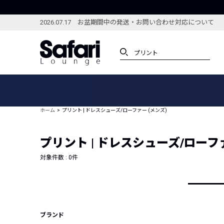
2026.07.17 お盆期間中の発送・お問い合わせ対応について
アイテム
スペシャル
カテゴリーから探す
スペシャルフィーチャ
ホーム
プリント | ドレスシューズ/ローファー (メンズ)
ブランドから探す
特集記事
絞り込んで探す
プリント | ドレスシューズ/ローファ
新着アイテム
コーディネート
編集部のおすすめアイテム
対象件数 :
0
件
編集部のおすすめコー
ランキング
雑誌・カタログ掲載アイテム
セール
ブランド