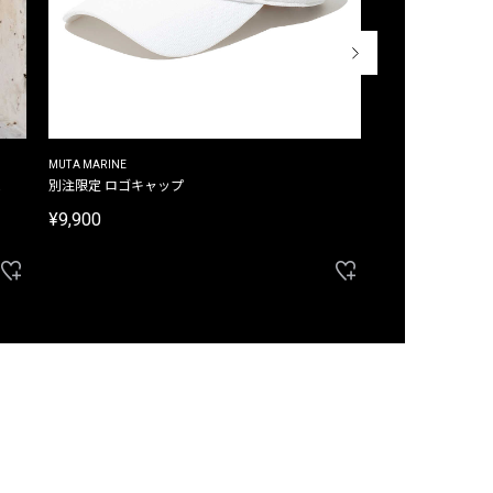
MUTA MARINE
CROSSLEY
ム
別注限定 ロゴキャップ
別注限定 ノースリ
¥9,900
¥8,580
40%OFF