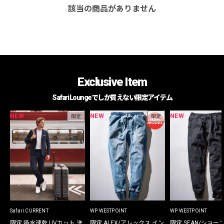
該当の商品がありません
Exclusive Item
Safari Loungeでしか買えない限定アイテム
NEW
NEW
NEW
限定
限定
Safari CURRENT
WP WESTPOINT
WP WESTPOINT
限定 吸水速乾 UVカット 洗
限定 ALEX/アレックス イン
限定 SEAN/ショー