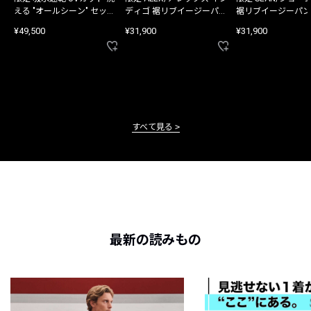
える "オールシーン" セット
ディゴ 裾リブイージーパン
裾リブイージーパン
アップ
ツ
¥49,500
¥31,900
¥31,900
すべて見る
最新の読みもの