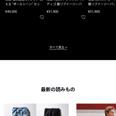
える "オールシーン" セット
ディゴ 裾リブイージーパン
裾リブイージーパン
アップ
ツ
¥49,500
¥31,900
¥31,900
すべて見る
最新の読みもの