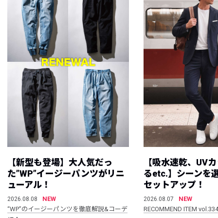
【新型も登場】大人気だっ
【吸水速乾、UV
た”WP”イージーパンツがリニ
るetc.】シーン
ューアル！
セットアップ！
NEW
NEW
2026.08.08
2026.08.07
“WP”のイージーパンツを徹底解説&コーデ
RECOMMEND ITEM vol.33