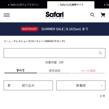
Safari公式ウェブマガジン
Safari公式通販サイト
Sa
ホーム
ドレスシューズ/ローファー | YANUK (ヤヌーク)
対象件数 : 0件
すべて
通常価格
セール価格
絞り込み
新着順
0 件