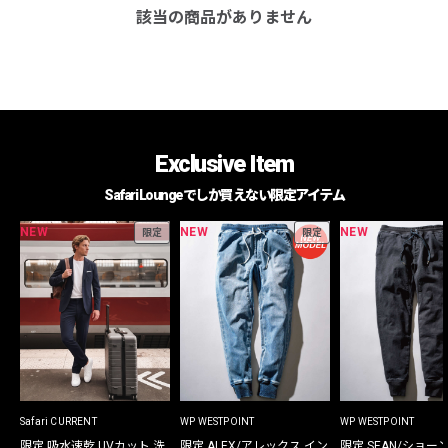
該当の商品がありません
Exclusive Item
Safari Loungeでしか買えない限定アイテム
NEW
NEW
NEW
限定
限定
Safari CURRENT
WP WESTPOINT
WP WESTPOINT
限定 吸水速乾 UVカット 洗
限定 ALEX/アレックス イン
限定 SEAN/ショー