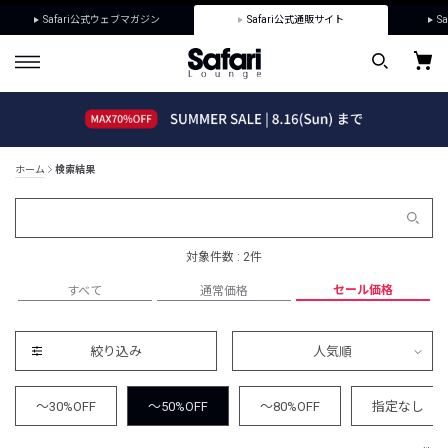
Safari公式ウェブマガジン
Safari公式通販サイト
Sa
ホーム
検索結果
対象件数 : 2件
セール価格
すべて
通常価格
絞り込み
人気順
～30%OFF
～50%OFF
～80%OFF
指定なし