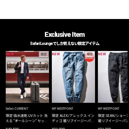
Exclusive Item
Safari Loungeでしか買えない限定アイテム
NEW
NEW
NEW
限定
限定
Safari CURRENT
WP WESTPOINT
WP WESTPOINT
限定 吸水速乾 UVカット 洗
限定 ALEX/アレックス イン
限定 SEAN/ショー
える "オールシーン" セット
ディゴ 裾リブイージーパン
裾リブイージーパン
アップ
ツ