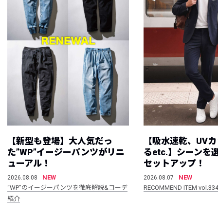
【新型も登場】大人気だっ
【吸水速乾、UV
た”WP”イージーパンツがリニ
るetc.】シーン
ューアル！
セットアップ！
NEW
NEW
2026.08.08
2026.08.07
“WP”のイージーパンツを徹底解説&コーデ
RECOMMEND ITEM vol.33
紹介