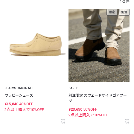
1-2 件
限定
別注
CLARKS ORIGINALS
EARLE
ワラビーシューズ
別注限定 スウェードサイドゴアブー
ツ
¥15,840
40%OFF
¥23,650
50%OFF
2点以上購入で
10
%OFF
2点以上購入で
10
%OFF