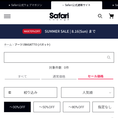
Safari公式ウェブマガジン
Safari公式通販サイト
Sa
ホーム
ブーツ | BAGATTO (バガット)
対象件数 : 0件
セール価格
すべて
通常価格
絞り込み
人気順
～30%OFF
～50%OFF
～80%OFF
指定なし