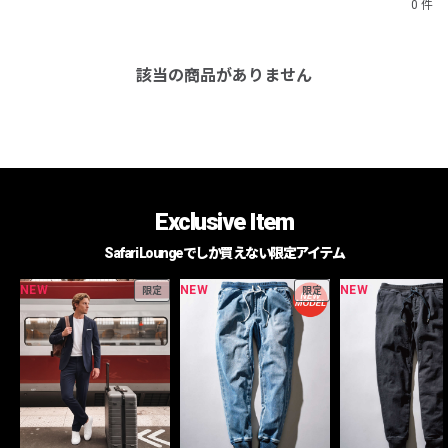
0 件
該当の商品がありません
Exclusive Item
Safari Loungeでしか買えない限定アイテム
NEW
NEW
NEW
限定
限定