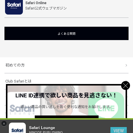
Safari Online
Safari公式ウェブマガジン
よくある質問
初めての方
Club Safariとは
LINE ID連携で欲しい商品を見逃さない！
ショッピングガイド
欲しい商品の買い逃しを防ぐ便利な通知をお届けします。
会社概要・規約
詳しくはこちら ＞
×
Safari Lounge
VIEW
HINODE PUBLISHING ..
© 1996-2026 HINODE PUBLISHING co., ltd. All Rights Reserved.