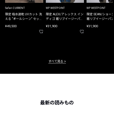
Safari CURRENT
WP WESTPOINT
WP WESTPOINT
限定 吸水速乾 UVカット 洗
限定 ALEX/アレックス イン
限定 SEAN/ショー
える "オールシーン" セット
ディゴ 裾リブイージーパン
裾リブイージーパン
アップ
ツ
¥49,500
¥31,900
¥31,900
すべて見る
最新の読みもの