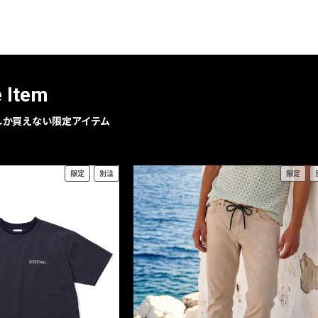
レコメンドアイテム
ピックアップアイテム
フォーカスブランド
セールおすすめアイテム
e Item
人気アイテム TOP 15
geでしか買えない限定アイテム
限定
別注
限定