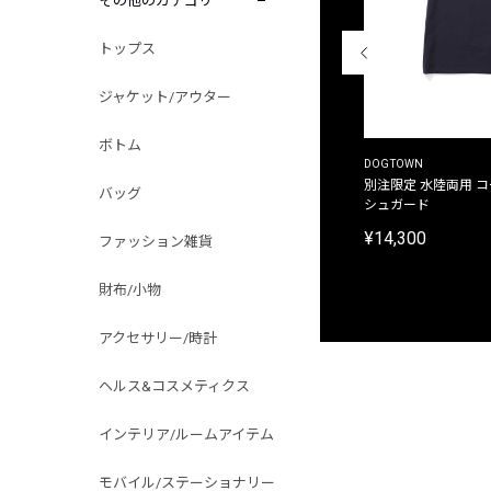
その他のカテゴリ
トップス
ジャケット/アウター
ボトム
THE DUFFER OF ST.GEORGE
DOGTOWN
別注限定 ピグメントダイ バックプリント サーフ
別注限定 水陸両用 
バッグ
プリントTシャツ
シュガード
¥9,900
¥14,300
ファッション雑貨
財布/小物
アクセサリー/時計
ヘルス&コスメティクス
インテリア/ルームアイテム
モバイル/ステーショナリー