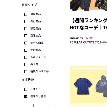
販売タイプ
通常商品
【週間ランキン
先行商品
HOTなコーデ｜TO
限定商品
別注商品
NEW
2026.08.05
POPULAR OUTFITS 7/29~8/
セール商品
予約商品
新着アイテム
再入荷
編集部おすすめ
在庫状況
在庫あり
在庫なし含む