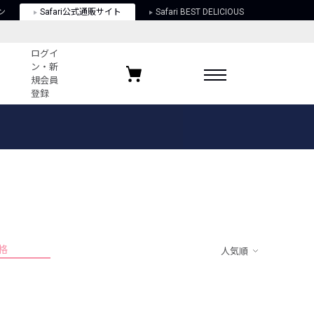
ン
Safari公式通販サイト
Safari BEST DELICIOUS
ログイ
ン・新
規会員
登録
ログイン・新規会員登録
お気に入りアイテム
ガイド
お気に入りブランド
お気に入り記事
最近チェックしたアイテム
格
人気順
ポリシー
関する法律