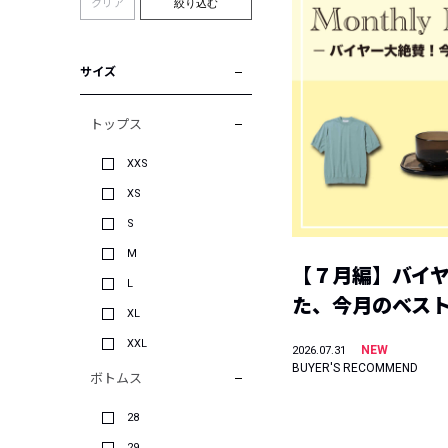
クリア
絞り込む
サイズ
トップス
XXS
XS
S
M
【７月編】バイ
L
た、今月のベス
XL
XXL
NEW
2026.07.31
BUYER'S RECOMMEND
ボトムス
28
29