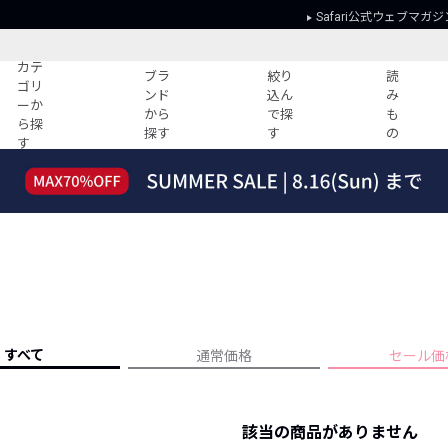
Safari公式ウェブマガジ
カテ
ブラ
絞り
読
ゴリ
ンド
込ん
み
ーか
から
で探
も
ら探
探す
す
の
す
読みもの
ガイド
ー
すべての記事
ショッピング
2026年のイチオシTシャツ！
初めての方
“WP”のイージーパンツを徹底解説&コ
Club Safari
ーデ紹介
よくある質問
HOTなコーデ TOP20
会社概要
ディネート
新ブランドご紹介！
会員利用規約
すべて
通常価格
セール価
人気記事ランキング
プライバシー
バイヤーズ レコメンド
特定商取引に
今週の別注アイテム
該当の商品がありません
ウィークリーコーデ