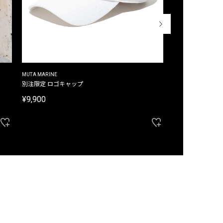
MUTA MARINE
CROSSLEY
ム
別注限定 ロゴキャップ
別注限定 ノースリ
¥9,900
¥8,580
40%OFF