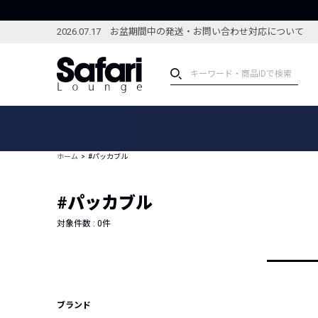
2026.07.17 お盆期間中の発送・お問い合わせ対応について
アイテム
スペシャル
カテゴリーから探す
スペシャルフィーチャ
ホーム
#パッカブル
ブランドから探す
特集記事
絞り込んで探す
#パッカブル
新着アイテム
コーディネート
編集部のおすすめアイテム
対象件数 :
0
件
編集部のおすすめコー
ランキング
雑誌・カタログ掲載アイテム
セール
ブランド