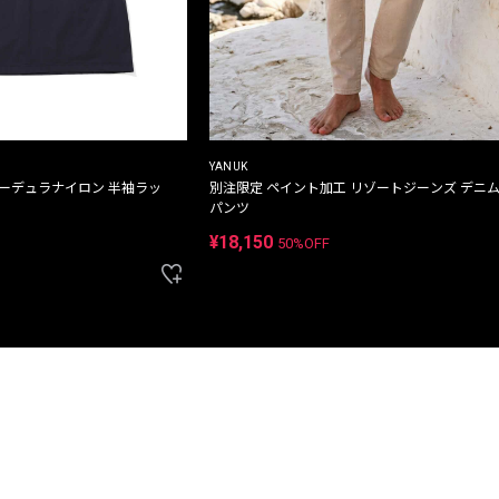
YANUK
コーデュラナイロン 半袖ラッ
別注限定 ペイント加工 リゾートジーンズ デニ
パンツ
¥18,150
50%OFF