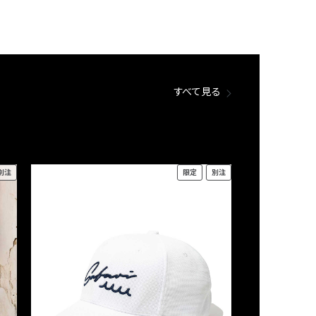
すべて見る
別注
限定
別注