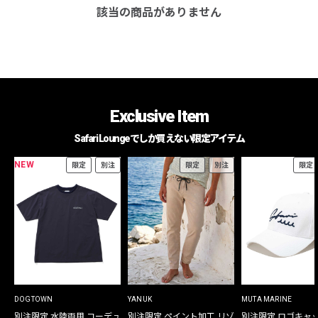
該当の商品がありません
Exclusive Item
Safari Loungeでしか買えない限定アイテム
NEW
限定
別注
限定
別注
限定
DOGTOWN
YANUK
MUTA MARINE
別注限定 水陸両用 コーデュ
別注限定 ペイント加工 リゾ
別注限定 ロゴキャ