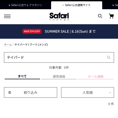
Safari公式ウェブマガジン
Safari公式通販サイト
Sa
ホーム
テイパード | ブーツ (メンズ)
対象件数 : 0件
すべて
通常価格
セール価格
絞り込み
人気順
0 件