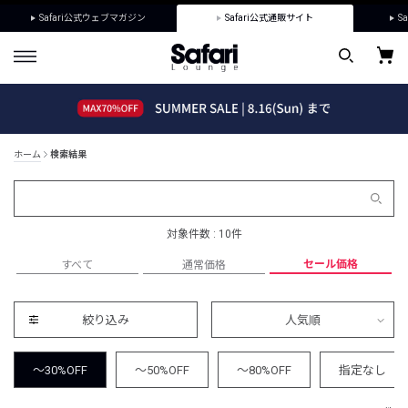
Safari公式ウェブマガジン
Safari公式通販サイト
Sa
ホーム
検索結果
対象件数 : 10件
セール価格
すべて
通常価格
絞り込み
人気順
～30%OFF
～50%OFF
～80%OFF
指定なし