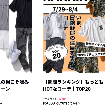
人の男こそ嗜み
【週間ランキング】もっとも
トーン
HOTなコーデ｜TOP20
NEW
2026.08.05
40
POPULAR OUTFITS 7/29~8/4