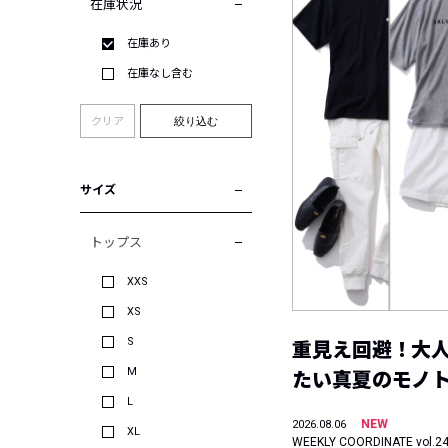
在庫状況
在庫あり
在庫なし含む
クリア
絞り込む
サイズ
トップス
XXS
XS
S
重見え回避！大
M
たい真夏のモノ
L
NEW
2026.08.06
XL
WEEKLY COORDINATE vol.2