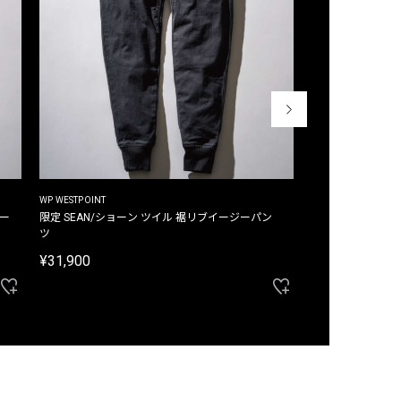
WP WESTPOINT
WP WESTPOINT
ジー
限定 SEAN/ショーン ツイル 裾リブイージーパン
限定 DAVID/デイヴィッド インデ
ツ
イージーパンツ
¥31,900
¥33,000