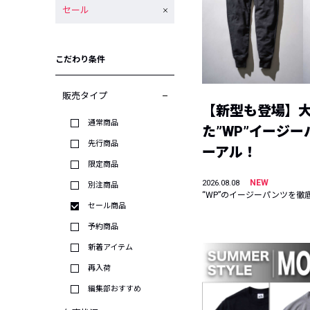
セール
こだわり条件
販売タイプ
【新型も登場】
通常商品
た”WP”イージ
先行商品
ーアル！
限定商品
NEW
2026.08.08
別注商品
“WP”のイージーパンツを徹
セール商品
予約商品
新着アイテム
再入荷
編集部おすすめ