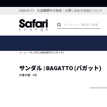
2026.07.17 お盆期間中の発送・お問い合わせ対応について
アイテム
スペシャル
カテゴリーから探す
スペシャルフィーチャ
ホーム
サンダル | BAGATTO (バガット)
ブランドから探す
特集記事
絞り込んで探す
サンダル | BAGATTO (バガット)
新着アイテム
コーディネート
編集部のおすすめアイテム
対象件数 :
0
件
編集部のおすすめコー
ランキング
雑誌・カタログ掲載アイテム
セール