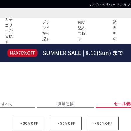
Safari公式ウェブマガジ
カテ
ブラ
絞り
読
ゴリ
ンド
込ん
み
ーか
から
で探
も
ら探
探す
す
の
す
読みもの
ガイド
ー
すべての記事
ショッピング
2026年のイチオシTシャツ！
初めての方
“WP”のイージーパンツを徹底解説&コ
Club Safari
ーデ紹介
よくある質問
HOTなコーデ TOP20
会社概要
ディネート
新ブランドご紹介！
会員利用規約
セール価
すべて
通常価格
人気記事ランキング
プライバシー
バイヤーズ レコメンド
特定商取引に
今週の別注アイテム
～30%OFF
～50%OFF
～80%OFF
ウィークリーコーデ