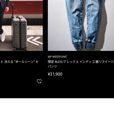
WP WESTPOINT
ト 洗える "オールシーン" セ
限定 ALEX/アレックス インディゴ 裾リブイー
パンツ
¥31,900