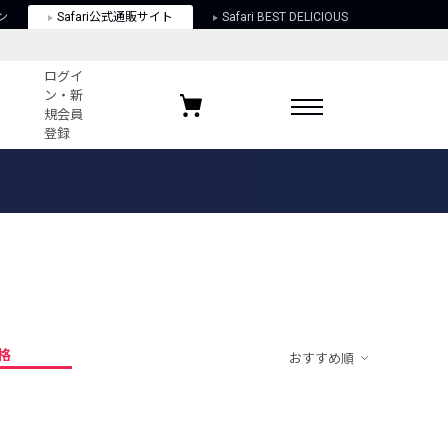
ン
Safari公式通販サイト
Safari BEST DELICIOUS
ログイ
ン・新
規会員
登録
ログイン・新規会員登録
お気に入りアイテム
ガイド
お気に入りブランド
お気に入り記事
最近チェックしたアイテム
格
おすすめ順
ポリシー
関する法律