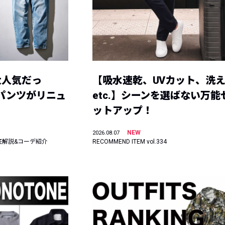
大人気だっ
【吸水速乾、UVカット、洗
ーパンツがリニュ
etc.】シーンを選ばない万能
ットアップ！
NEW
2026.08.07
底解説&コーデ紹介
RECOMMEND ITEM vol.334