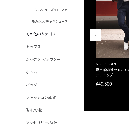
ドレスシューズ/ローファー
モカシン/デッキシューズ
その他のカテゴリ
トップス
ジャケット/アウター
ACANTHUS
Safari CURRENT
別注限定 フード付き チェックシャツジャケット
限定 吸水速乾 UVカッ
ボトム
ットアップ
¥31,900
¥49,500
バッグ
ファッション雑貨
財布/小物
アクセサリー/時計