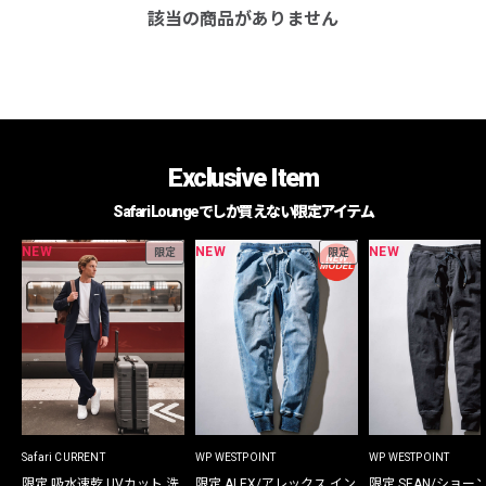
該当の商品がありません
Exclusive Item
Safari Loungeでしか買えない限定アイテム
NEW
NEW
NEW
限定
限定
Safari CURRENT
WP WESTPOINT
WP WESTPOINT
限定 吸水速乾 UVカット 洗
限定 ALEX/アレックス イン
限定 SEAN/ショー