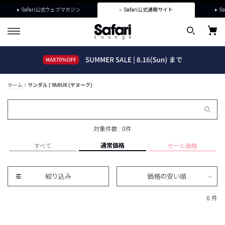
Safari公式ウェブマガジン
Safari公式通販サイト
Sa
ホーム
サンダル | YANUK (ヤヌーク)
対象件数 : 0件
通常価格
すべて
セール価格
絞り込み
価格の安い順
0 件