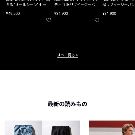
える "オールシーン" セット
ディゴ 裾リブイージーパン
裾リブイージーパン
アップ
ツ
¥49,500
¥31,900
¥31,900
すべて見る
最新の読みもの