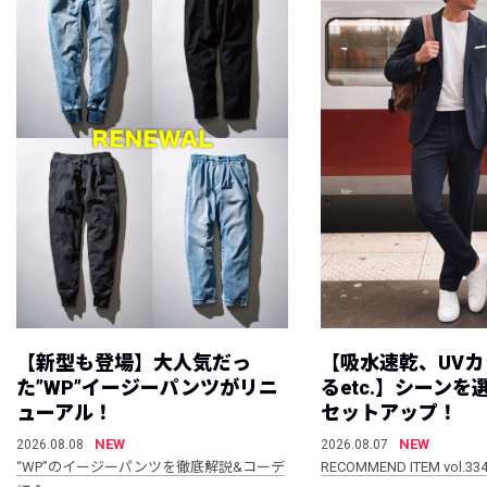
【新型も登場】大人気だっ
【吸水速乾、UV
た”WP”イージーパンツがリニ
るetc.】シーン
ューアル！
セットアップ！
NEW
NEW
2026.08.08
2026.08.07
“WP”のイージーパンツを徹底解説&コーデ
RECOMMEND ITEM vol.33