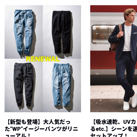
【新型も登場】大人気だっ
【吸水速乾、UV
た”WP”イージーパンツがリニ
るetc.】シーン
ューアル！
セットアップ！