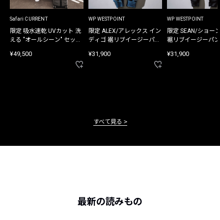
Safari CURRENT
WP WESTPOINT
WP WESTPOINT
限定 吸水速乾 UVカット 洗
限定 ALEX/アレックス イン
限定 SEAN/ショー
える "オールシーン" セット
ディゴ 裾リブイージーパン
裾リブイージーパン
アップ
ツ
¥49,500
¥31,900
¥31,900
すべて見る
最新の読みもの