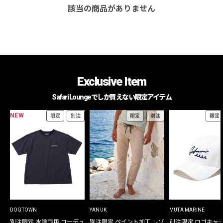
該当の商品がありません
Exclusive Item
Safari Loungeでしか買えない限定アイテム
NEW
限定
別注
限定
別注
限定
DOGTOWN
YANUK
MUTA MARINE
別注限定 水陸両用 コーデュ
別注限定 ペイント加工 リゾ
別注限定 ロゴキャ