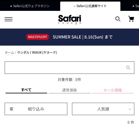
Safari公式ウェブマガジン
Safari公式通販サイト
Sa
ホーム
サンダル | YANUK (ヤヌーク)
対象件数 : 0件
すべて
通常価格
セール価格
絞り込み
人気順
0 件