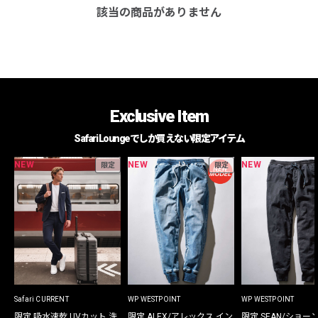
該当の商品がありません
Exclusive Item
Safari Loungeでしか買えない限定アイテム
NEW
NEW
NEW
限定
限定
Safari CURRENT
WP WESTPOINT
WP WESTPOINT
限定 吸水速乾 UVカット 洗
限定 ALEX/アレックス イン
限定 SEAN/ショー