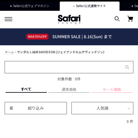
Safari公式ウェブマガジン
Safari公式通販サイト
Sa
ホーム
サンダル | J&M DAVIDSON (ジェイアンドエムデヴィッドソン)
対象件数 : 0件
すべて
通常価格
セール価格
絞り込み
人気順
0 件