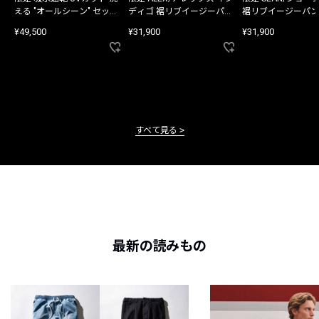
える "オールシーン" セット
ディゴ 裾リブイージーパン
裾リブイージーパン
アップ
ツ
¥49,500
¥31,900
¥31,900
すべて見る
最新の読みもの