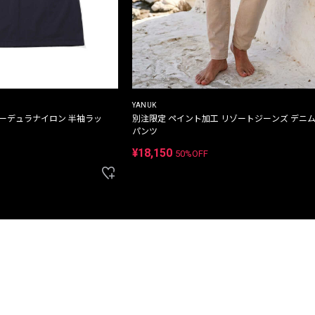
YANUK
コーデュラナイロン 半袖ラッ
別注限定 ペイント加工 リゾートジーンズ デニ
パンツ
¥18,150
50%OFF