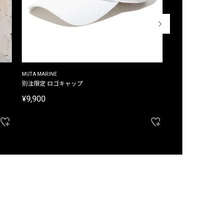
MUTA MARINE
CROSSLEY
ム
別注限定 ロゴキャップ
別注限定 ノースリ
¥9,900
¥8,580
40%OFF