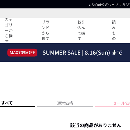
Safari公式ウェブマガジ
カテ
ブラ
絞り
読
ゴリ
ンド
込ん
み
ーか
から
で探
も
ら探
探す
す
の
す
読みもの
ガイド
ー
すべての記事
ショッピング
2026年のイチオシTシャツ！
初めての方
“WP”のイージーパンツを徹底解説&コ
Club Safari
ーデ紹介
よくある質問
HOTなコーデ TOP20
会社概要
ディネート
新ブランドご紹介！
会員利用規約
すべて
通常価格
セール価
人気記事ランキング
プライバシー
バイヤーズ レコメンド
特定商取引に
今週の別注アイテム
該当の商品がありません
ウィークリーコーデ