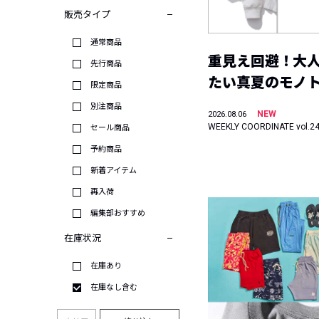
販売タイプ
通常商品
重見え回避！大
先行商品
たい真夏のモノ
限定商品
別注商品
NEW
2026.08.06
WEEKLY COORDINATE vol.2
セール商品
予約商品
新着アイテム
再入荷
編集部おすすめ
在庫状況
在庫あり
在庫なし含む