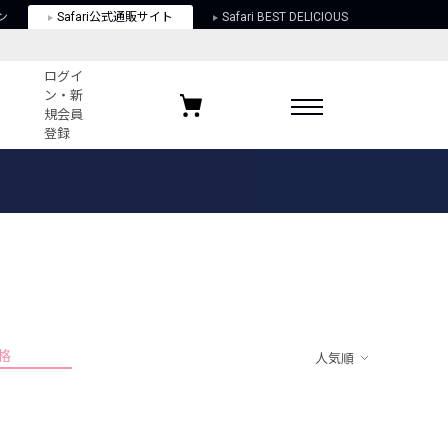
ン
Safari公式通販サイト
Safari BEST DELICIOUS
ログイ
ン・新
規会員
登録
ログイン・新規会員登録
お気に入りアイテム
ガイド
お気に入りブランド
お気に入り記事
最近チェックしたアイテム
格
人気順
ポリシー
関する法律