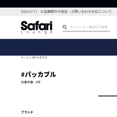
2026.07.17 お盆期間中の発送・お問い合わせ対応について
アイテム
スペシャル
カテゴリーから探す
スペシャルフィーチャ
ホーム
#パッカブル
ブランドから探す
特集記事
絞り込んで探す
#パッカブル
新着アイテム
コーディネート
編集部のおすすめアイテム
対象件数 :
0
件
編集部のおすすめコー
ランキング
雑誌・カタログ掲載アイテム
セール
ブランド