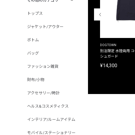
その他のカテゴリ
トップス
ジャケット/アウター
ボトム
THE DUFFER OF ST.GEORGE
DOGTOWN
別注限定 ピグメントダイ バックプリント サーフ
別注限定 水陸両用 
バッグ
プリントTシャツ
シュガード
¥9,900
¥14,300
ファッション雑貨
財布/小物
アクセサリー/時計
ヘルス&コスメティクス
インテリア/ルームアイテム
モバイル/ステーショナリー