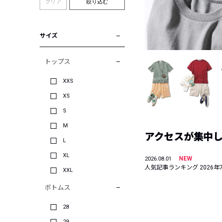
クリア
絞り込む
サイズ
トップス
XXS
XS
S
M
アクセスが集中した
L
XL
NEW
2026.08.01
人気記事ランキング 2026年
XXL
ボトムス
28
29