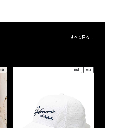
すべて見る
別注
限定
別注