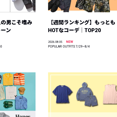
人の男こそ嗜み
【週間ランキング】もっとも
トーン
HOTなコーデ｜TOP20
NEW
2026.08.05
40
POPULAR OUTFITS 7/29~8/4