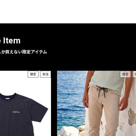
レコメンドアイテム
ピックアップアイテム
フォーカスブランド
セールおすすめアイテム
e Item
人気アイテム TOP 15
geでしか買えない限定アイテム
限定
別注
限定