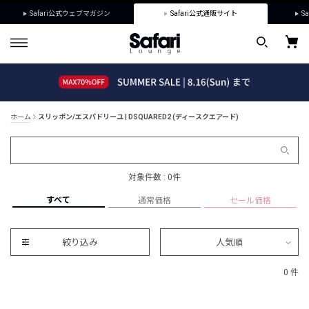
Safari公式ウェブマガジン
Safari公式通販サイト
Sa
ホーム
スリッポン/エスパドリーユ | DSQUARED2 (ディースクエアード)
対象件数 : 0件
すべて
通常価格
セール価格
絞り込み
人気順
0 件