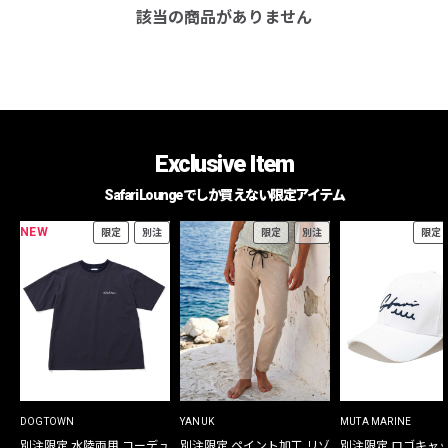
該当の商品がありません
Exclusive Item
Safari Loungeでしか買えない限定アイテム
NEW
限定
別注
限定
別注
限定
DOGTOWN
YANUK
MUTA MARINE
別注限定 水陸両用 コーデュ
別注限定 ペイント加工 リゾ
別注限定 ロゴキャ