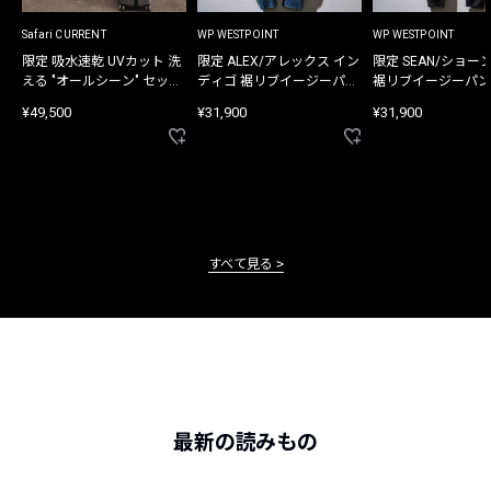
Safari CURRENT
WP WESTPOINT
WP WESTPOINT
限定 吸水速乾 UVカット 洗
限定 ALEX/アレックス イン
限定 SEAN/ショー
える "オールシーン" セット
ディゴ 裾リブイージーパン
裾リブイージーパン
アップ
ツ
¥49,500
¥31,900
¥31,900
すべて見る
最新の読みもの