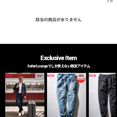
0 件
該当の商品がありません
Exclusive Item
Safari Loungeでしか買えない限定アイテム
NEW
NEW
NEW
限定
限定