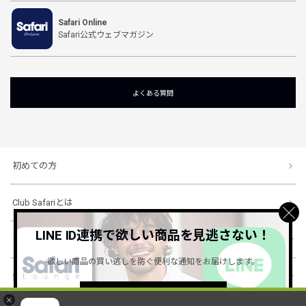
Safari Online
Safari公式ウェブマガジン
よくある質問
初めての方
Club Safariとは
LINE ID連携で欲しい商品を見逃さない！
ショッピングガイド
欲しい商品の買い逃しを防ぐ便利な通知をお届けします。
会社概要・規約
詳しくはこちら ＞
×