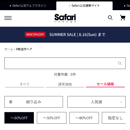
Safari公式ウェブマガジン
Safari公式通販サイト
Sa
ホーム
#無造作ヘア
対象件数 : 0件
セール価格
すべて
通常価格
絞り込み
人気順
～30%OFF
～50%OFF
～80%OFF
指定なし