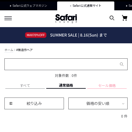
Safari公式ウェブマガジン
Safari公式通販サイト
Sa
ホーム
#無造作ヘア
対象件数 : 0件
通常価格
すべて
セール価格
絞り込み
価格の安い順
0 件