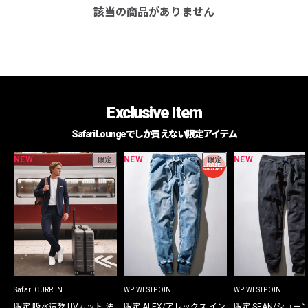
該当の商品がありません
Exclusive Item
Safari Loungeでしか買えない限定アイテム
NEW
NEW
NEW
限定
限定
Safari CURRENT
WP WESTPOINT
WP WESTPOINT
限定 吸水速乾 UVカット 洗
限定 ALEX/アレックス イン
限定 SEAN/ショー