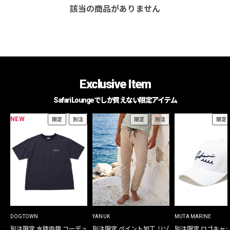
該当の商品がありません
Exclusive Item
Safari Loungeでしか買えない限定アイテム
NEW
限定
別注
限定
別注
限定
DOGTOWN
YANUK
MUTA MARINE
別注限定 水陸両用 コーデュ
別注限定 ペイント加工 リゾ
別注限定 ロゴキャ