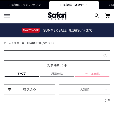
Safari公式ウェブマガジン
Safari公式通販サイト
Sa
ホーム
スニーカー | BAGATTO (バガット)
対象件数 : 0件
すべて
通常価格
セール価格
絞り込み
人気順
0 件